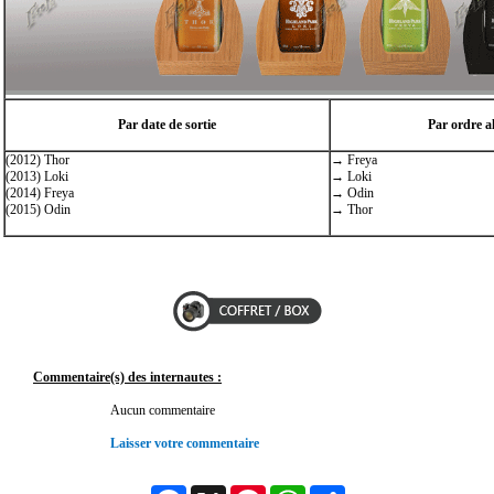
Par date de sortie
Par ordre a
(2012) Thor
→ Freya
(2013) Loki
→ Loki
(2014) Freya
→ Odin
(2015) Odin
→ Thor
Commentaire(s) des internautes :
Aucun commentaire
Laisser votre commentaire