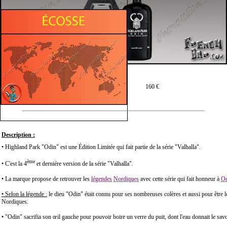
Prix moyen en 70 cl :
160 €
Description :
• Highland Park "Odin" est une Édition Limitée qui fait partie de la série "Valhalla".
ème
• C'est la 4
et derniére version de la série "Valhalla".
• La marque propose de retrouver les
légendes
Nordiques
avec cette série qui fait honneur à
Od
• Selon la légende :
le dieu "Odin" était connu pour ses nombreuses colères et aussi pour être le
Nordiques.
• "Odin" sacrifia son œil gauche pour pouvoir boire un verre du puit, dont l'eau donnait le savo