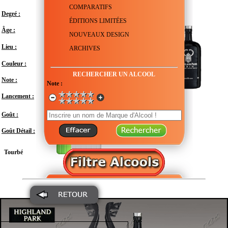
COMPARATIFS
Degré :
55.8°
ÉDITIONS LIMITÉES
Âge :
16 ans
NOUVEAUX DESIGN
Royaume-Uni - Écosse - Orkney -
Lieu :
ARCHIVES
Kirkwall
Couleur :
RECHERCHER UN ALCOOL
Note :
En attente de test
Note :
Lancement :
Janvier 2015
Fort
Goût :
Goût Détail :
Tourbé