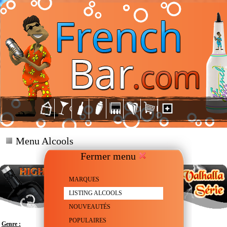
Menu Alcools
Fermer menu
MARQUES
LISTING ALCOOLS
NOUVEAUTÉS
POPULAIRES
Genre :
Scotch Whisky - Single malt