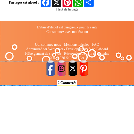
Facebook
X
Pinterest
WhatsApp
Share
Partagez cet alcool :
Haut de la page
L'abus d'alcool est dangereux pour la santé
Consommez avec modération
Qui sommes-nous
-
Mentions Légales
-
FAQ
Administré par Webtender - Développement Web
Faboard
Hébergement de site Web
-
Réservation de nom de domaine
2001/2026 © FrenchBar
2 Connectés