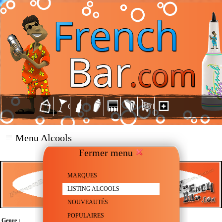
Menu Alcools
Fermer menu
MARQUES
LISTING ALCOOLS
NOUVEAUTÉS
POPULAIRES
Genre :
Vodka