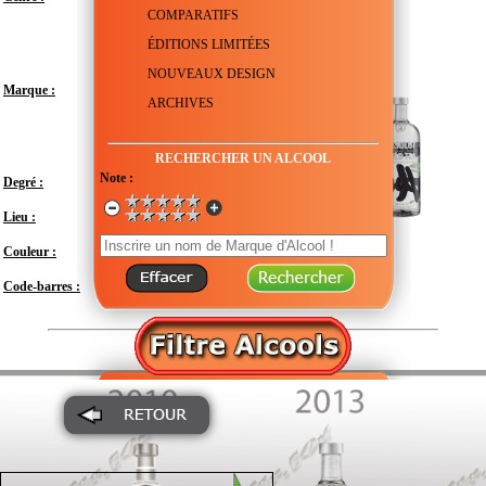
COMPARATIFS
ÉDITIONS LIMITÉES
NOUVEAUX DESIGN
Marque :
ARCHIVES
RECHERCHER UN ALCOOL
Note :
Degré :
40°
Lieu :
Suède - Scanie - Åhus
Couleur :
Transparent
Code-barres :
7312040230709