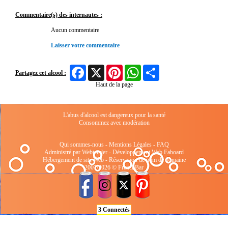
Commentaire(s) des internautes :
Aucun commentaire
Laisser votre commentaire
Facebook
X
Pinterest
WhatsApp
Share
Partagez cet alcool :
Haut de la page
L'abus d'alcool est dangereux pour la santé
Consommez avec modération
Qui sommes-nous
-
Mentions Légales
-
FAQ
Administré par Webtender - Développement Web
Faboard
Hébergement de site Web
-
Réservation de nom de domaine
2001/2026 © FrenchBar
3 Connectés