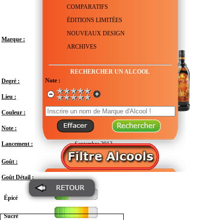
COMPARATIFS
ÉDITIONS LIMITÉES
NOUVEAUX DESIGN
Marque :
ARCHIVES
RECHERCHER UN ALCOOL
Note :
Degré :
20°
Lieu :
Mexique
Couleur :
Note :
En attente de test
Lancement :
Septembre 2013
Doux
Goût :
Goût Détail :
Épicé
Sucré