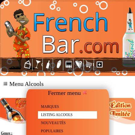
Menu Alcools
Fermer menu
MARQUES
LISTING ALCOOLS
NOUVEAUTÉS
POPULAIRES
Genre :
Liqueur de Café