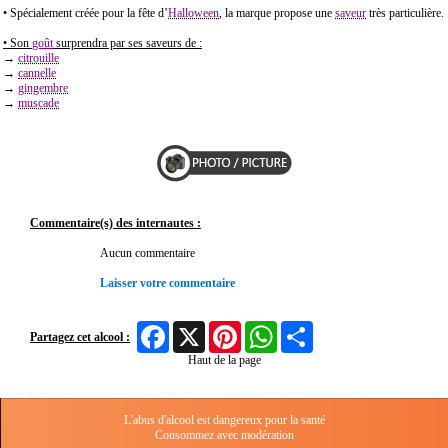
• Spécialement créée pour la fête d’
Halloween
, la marque propose une
saveur
très particulière.
• Son
goût
surprendra par ses saveurs de :
→
citrouille
→
cannelle
→
gingembre
→
muscade
Commentaire(s) des internautes :
Aucun commentaire
Laisser votre commentaire
Facebook
X
Pinterest
WhatsApp
Share
Partagez cet alcool :
Haut de la page
L'abus d'alcool est dangereux pour la santé
Consommez avec modération