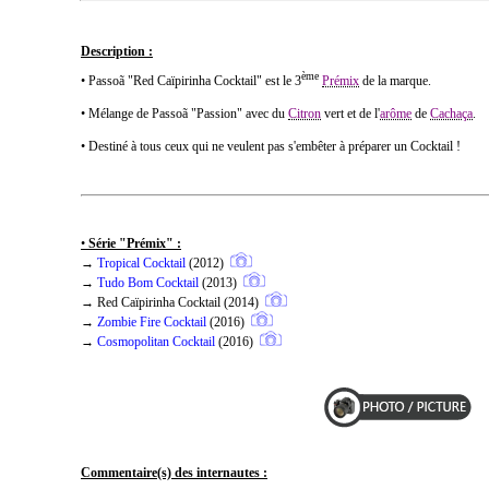
Description :
ème
• Passoã "Red Caïpirinha Cocktail" est le 3
Prémix
de la marque.
• Mélange de Passoã "Passion" avec du
Citron
vert et de l'
arôme
de
Cachaça
.
• Destiné à tous ceux qui ne veulent pas s'embêter à préparer un Cocktail !
•
Série "Prémix" :
→
Tropical Cocktail
(2012)
→
Tudo Bom Cocktail
(2013)
→ Red Caïpirinha Cocktail (2014)
→
Zombie Fire Cocktail
(2016)
→
Cosmopolitan Cocktail
(2016)
Commentaire(s) des internautes :