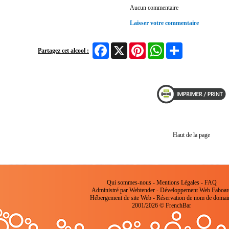
Aucun commentaire
Laisser votre commentaire
Facebook
X
Pinterest
WhatsApp
Share
Partagez cet alcool :
Haut de la page
Qui sommes-nous
-
Mentions Légales
-
FAQ
Administré par Webtender - Développement Web
Faboar
Hébergement de site Web
-
Réservation de nom de domai
2001/2026 © FrenchBar