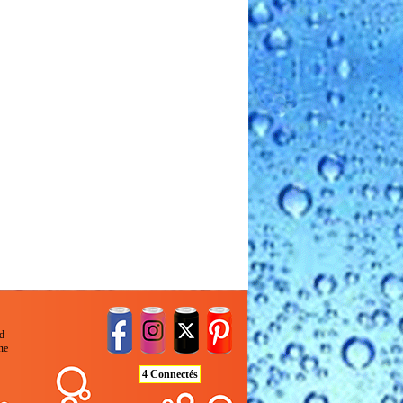
d
ne
4 Connectés