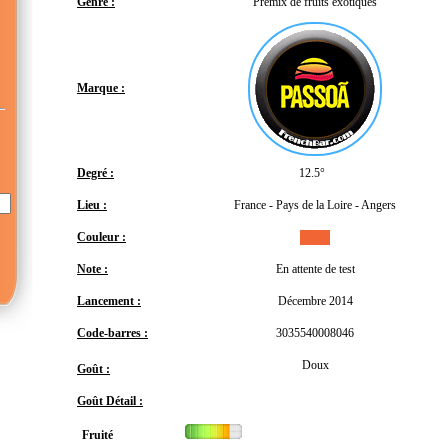
Genre :
Prémix de fruits exotiques
Marque :
Degré :
12.5°
Lieu :
France - Pays de la Loire - Angers
Couleur :
Note :
En attente de test
Lancement :
Décembre 2014
Code-barres :
3035540008046
Doux
Goût :
Goût Détail :
Fruité