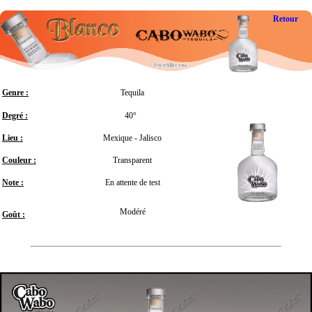
Retour
Genre :
Tequila
Degré :
40°
Lieu :
Mexique - Jalisco
Couleur :
Transparent
Note :
En attente de test
Modéré
Goût :