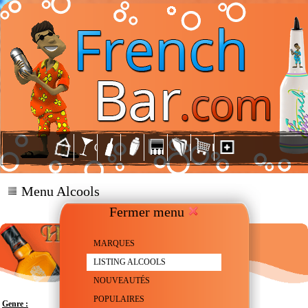
Menu Alcools
Fermer menu
MARQUES
LISTING ALCOOLS
NOUVEAUTÉS
POPULAIRES
Genre :
Scotch Whisky