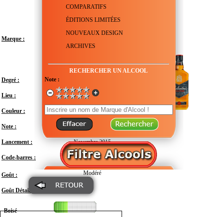
COMPARATIFS
ÉDITIONS LIMITÉES
NOUVEAUX DESIGN
Marque :
ARCHIVES
RECHERCHER UN ALCOOL
Note :
Degré :
40°
Lieu :
Royaume-Uni - Écosse
Couleur :
Note :
En attente de test
Lancement :
Novembre 2015
Code-barres :
5000299604717
Modéré
Goût :
Goût Détail :
Boisé