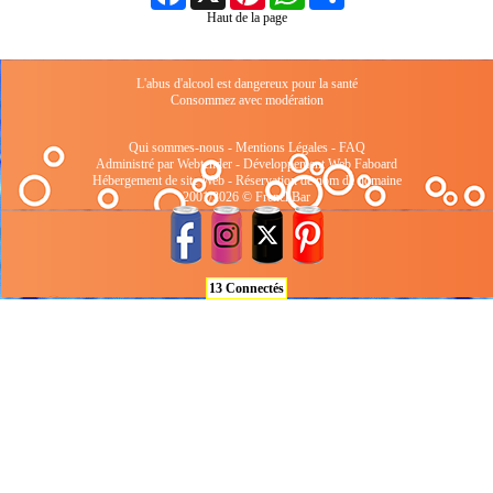
Haut de la page
L'abus d'alcool est dangereux pour la santé
Consommez avec modération
Qui sommes-nous
-
Mentions Légales
-
FAQ
Administré par Webtender - Développement Web
Faboard
Hébergement de site Web
-
Réservation de nom de domaine
2001/2026 © FrenchBar
13 Connectés