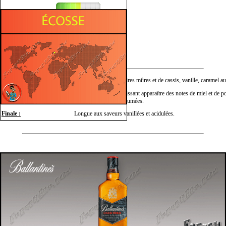
Fruité
Fumé
Mielleux
Nez :
Douceur fruitée de poires mûres et de cassis, vanille, caramel a
Complexe équilibre laissant apparaître des notes de miel et de 
Bouche :
des notes légèrement fumées.
Finale :
Longue aux saveurs vanillées et acidulées.