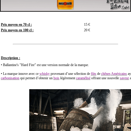
Prix moyen en 70 cl :
15 €
Prix moyen en 100 cl :
20 €
Description :
• Ballantine's "Hard Fire" est une version normale de la marque.
• La marque innove avec ce
whisky
provenant d’une sélection de
fûts
de
chênes
Américains
ay
carbonisation
qui permet d’obtenir un
bois
légèrement
caramélisé
offrant une nouvelle
saveur
a