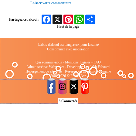
Laisser votre commentaire
Facebook
X
Pinterest
WhatsApp
Share
Partagez cet alcool :
Haut de la page
L'abus d'alcool est dangereux pour la santé
Consommez avec modération
Qui sommes-nous
-
Mentions Légales
-
FAQ
Administré par Webtender - Développement Web
Faboard
Hébergement de site Web
-
Réservation de nom de domaine
2001/2026 © FrenchBar
3 Connectés