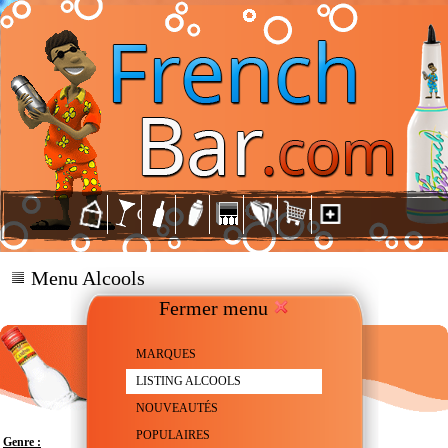
Menu Alcools
Fermer menu
MARQUES
LISTING ALCOOLS
NOUVEAUTÉS
POPULAIRES
Genre :
Tequila