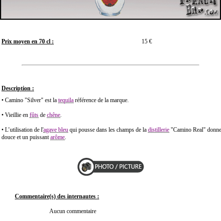
Prix moyen en 70 cl :
15 €
Description :
• Camino "Silver" est la
tequila
référence de la marque.
• Vieillie en
fûts
de
chêne
.
• L’utilisation de l'
agave bleu
qui pousse dans les champs de la
distillerie
"Camino Real" donne à
douce et un puissant
arôme
.
Commentaire(s) des internautes :
Aucun commentaire