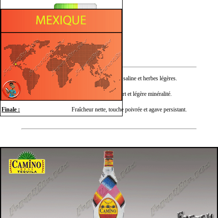
Fruité
Minéral
Végétal
Nez :
Agrumes frais, pointe saline et herbes légères.
Bouche :
Agave doux, citron vert et légère minéralité.
Finale :
Fraîcheur nette, touche poivrée et agave persistant.