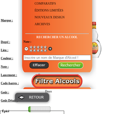
COMPARATIFS
ÉDITIONS LIMITÉES
NOUVEAUX DESIGN
Marque :
ARCHIVES
RECHERCHER UN ALCOOL
Note :
Degré :
35°
Lieu :
Mexique - Jalisco - Arandas
Couleur :
Transparent
Note :
Lancement :
Date non connue
Code-barres :
3011938001752
Doux
Goût :
Goût Détail :
Épicé