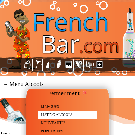
Menu Alcools
Fermer menu
MARQUES
LISTING ALCOOLS
NOUVEAUTÉS
POPULAIRES
Genre :
Tequila