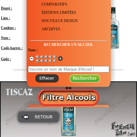
COMPARATIFS
Degré :
35°
ÉDITIONS LIMITÉES
Lieu :
Mexique - Jalisco
NOUVEAUX DESIGN
Couleur :
Transparent
ARCHIVES
Note :
RECHERCHER UN ALCOOL
Code-barres :
3147699112199
Note :
Doux
Goût :