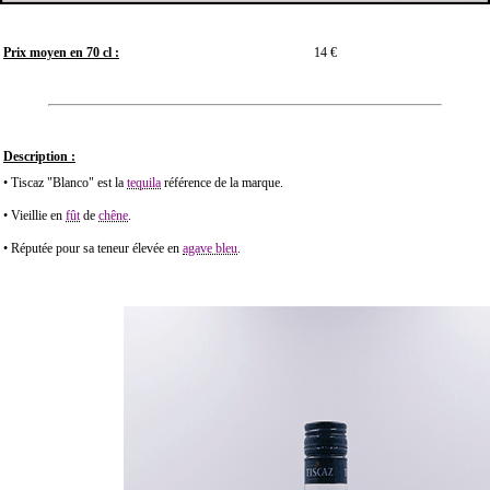
Prix moyen en 70 cl :
14 €
Description :
• Tiscaz "Blanco" est la
tequila
référence de la marque.
• Vieillie en
fût
de
chêne
.
• Réputée pour sa teneur élevée en
agave bleu
.