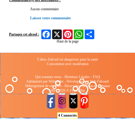
Commentaire(s) des internautes :
Aucun commentaire
Laisser votre commentaire
Facebook
X
Pinterest
WhatsApp
Share
Partagez cet alcool :
Haut de la page
L'abus d'alcool est dangereux pour la santé
Consommez avec modération
Qui sommes-nous
-
Mentions Légales
-
FAQ
Administré par Webtender - Développement Web
Faboard
Hébergement de site Web
-
Réservation de nom de domaine
2001/2026 © FrenchBar
4 Connectés