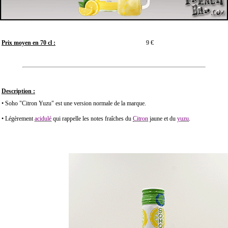
Prix moyen en 70 cl :
9 €
Description :
• Soho "Citron Yuzu" est une version normale de la marque.
• Légèrement
acidulé
qui rappelle les notes fraîches du
Citron
jaune et du
yuzu
.