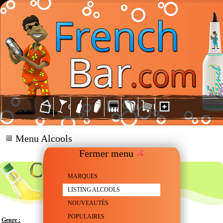
Menu Alcools
Fermer menu
MARQUES
LISTING ALCOOLS
NOUVEAUTÉS
POPULAIRES
Genre :
Liqueur aromatisée