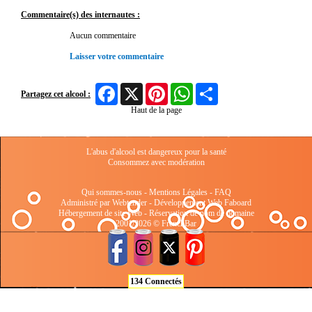
Commentaire(s) des internautes :
Aucun commentaire
Laisser votre commentaire
Facebook
X
Pinterest
WhatsApp
Share
Partagez cet alcool :
Haut de la page
L'abus d'alcool est dangereux pour la santé
Consommez avec modération
Qui sommes-nous
-
Mentions Légales
-
FAQ
Administré par Webtender - Développement Web
Faboard
Hébergement de site Web
-
Réservation de nom de domaine
2001/2026 © FrenchBar
134 Connectés