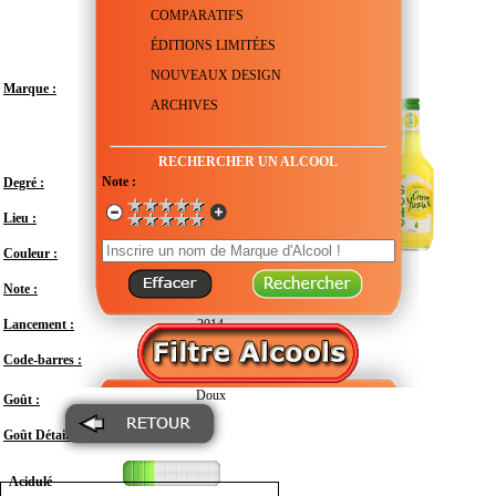
COMPARATIFS
ÉDITIONS LIMITÉES
NOUVEAUX DESIGN
Marque :
ARCHIVES
RECHERCHER UN ALCOOL
Note :
Degré :
15°
Lieu :
France
Couleur :
Note :
En attente de test
Lancement :
2014
Code-barres :
3047101683487
Doux
Goût :
Goût Détail :
Acidulé