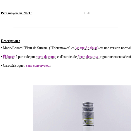
Prix moyen en 70 cl :
13 €
Description :
• Marie-Brizard "Fleur de Sureau" ("Ederfmower" en
langue Anglaise
) est une version normal
•
Élaborée
à partir de pur
sucre de canne
et d'extraits de
fleurs de sureau
rigoureusement sélect
• Caractéristique :
sans conservateur
.