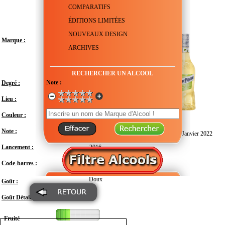
COMPARATIFS
ÉDITIONS LIMITÉES
NOUVEAUX DESIGN
Marque :
ARCHIVES
RECHERCHER UN ALCOOL
Note :
Degré :
20°
Lieu :
France - Gironde - Bordeaux
Couleur :
Note :
En attente de test
Design :
Janvier 2022
Lancement :
2016
Code-barres :
3041311027819
Doux
Goût :
Goût Détail :
Fruité