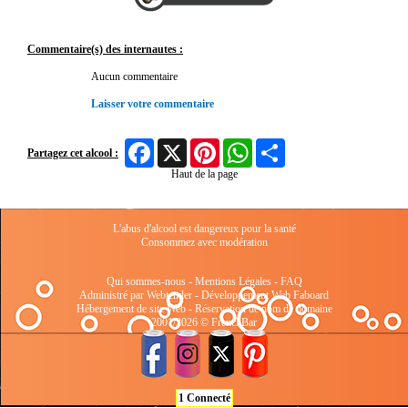
Commentaire(s) des internautes :
Aucun commentaire
Laisser votre commentaire
Facebook
X
Pinterest
WhatsApp
Share
Partagez cet alcool :
Haut de la page
L'abus d'alcool est dangereux pour la santé
Consommez avec modération
Qui sommes-nous
-
Mentions Légales
-
FAQ
Administré par Webtender - Développement Web
Faboard
Hébergement de site Web
-
Réservation de nom de domaine
2001/2026 © FrenchBar
1 Connecté