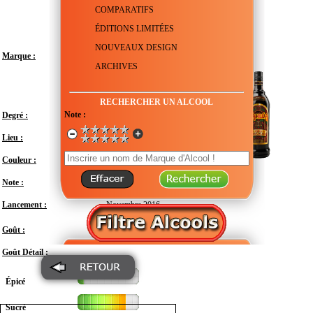
COMPARATIFS
ÉDITIONS LIMITÉES
NOUVEAUX DESIGN
Marque :
ARCHIVES
RECHERCHER UN ALCOOL
Note :
Degré :
20°
Lieu :
Mexique
Couleur :
Note :
En attente de test
Lancement :
Novembre 2016
Doux
Goût :
Goût Détail :
Épicé
Sucré