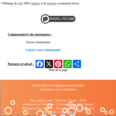
• Mélange de
café
100%
arabica
et de
piments
savamment dosés.
Commentaire(s) des internautes :
Aucun commentaire
Laisser votre commentaire
Facebook
X
Pinterest
WhatsApp
Share
Partagez cet alcool :
Haut de la page
L'abus d'alcool est dangereux pour la santé
Consommez avec modération
Qui sommes-nous
-
Mentions Légales
-
FAQ
Administré par Webtender - Développement Web
Faboard
Hébergement de site Web
-
Réservation de nom de domaine
2001/2026 © FrenchBar