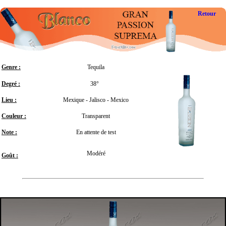
Retour
Genre :
Tequila
Degré :
38°
Lieu :
Mexique - Jalisco - Mexico
Couleur :
Transparent
Note :
En attente de test
Modéré
Goût :