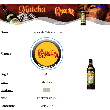
Retour
Genre :
Liqueur de Café et au Thé
Marque :
Degré :
20°
Lieu :
Mexique
Couleur :
Note :
En attente de test
Lancement :
Mars 2016