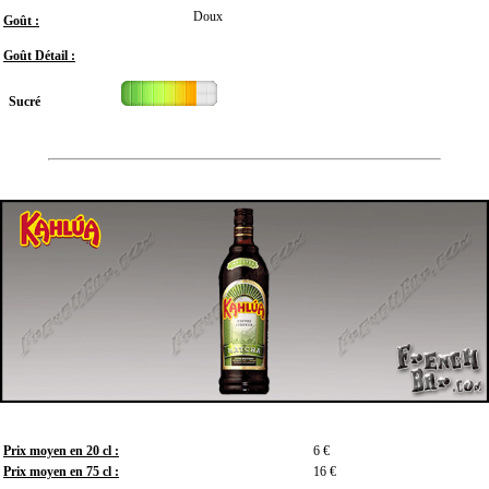
Doux
Goût :
Goût Détail :
Sucré
Prix moyen en 20 cl :
6 €
Prix moyen en 75 cl :
16 €