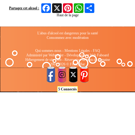
Facebook
X
Pinterest
WhatsApp
Share
Partagez cet alcool :
Haut de la page
L'abus d'alcool est dangereux pour la santé
Consommez avec modération
Qui sommes-nous
-
Mentions Légales
-
FAQ
Administré par Webtender - Développement Web
Faboard
Hébergement de site Web
-
Réservation de nom de domaine
2001/2026 © FrenchBar
5 Connectés