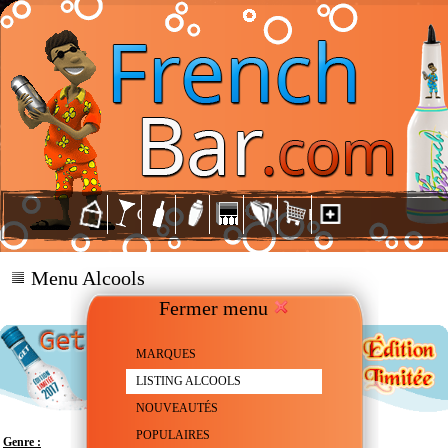
Menu Alcools
Fermer menu
MARQUES
LISTING ALCOOLS
NOUVEAUTÉS
POPULAIRES
Genre :
Liqueur à base de Menthe forte