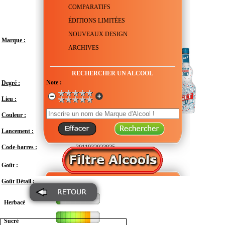
COMPARATIFS
ÉDITIONS LIMITÉES
NOUVEAUX DESIGN
Marque :
ARCHIVES
RECHERCHER UN ALCOOL
Note :
Degré :
24°
Lieu :
France - Occitanie - Gard - Beaucaire
Couleur :
Transparent
Lancement :
2017
Code-barres :
3011932023835
Modéré
Goût :
Goût Détail :
Herbacé
Sucré