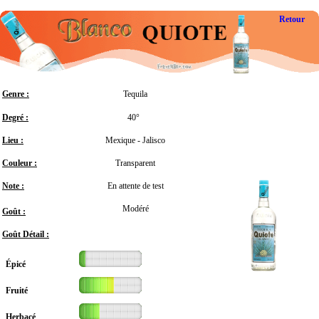
Retour
Genre :
Tequila
Degré :
40°
Lieu :
Mexique - Jalisco
Couleur :
Transparent
Note :
En attente de test
Modéré
Goût :
Goût Détail :
Épicé
Fruité
Herbacé