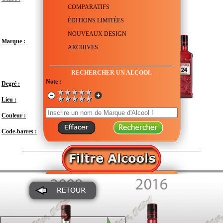
COMPARATIFS
ÉDITIONS LIMITÉES
NOUVEAUX DESIGN
Marque :
ARCHIVES
RECHERCHER UN ALCOOL
Note :
Degré :
45°
Lieu :
Royaume-Uni - Angleterre - Londres
Couleur :
Transparent
Code-barres :
5000299605004