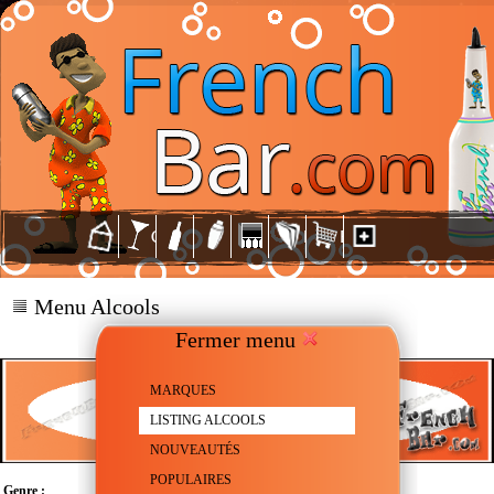
Menu Alcools
Fermer menu
MARQUES
LISTING ALCOOLS
NOUVEAUTÉS
POPULAIRES
Genre :
Gin