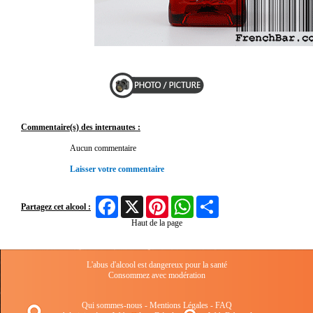
Commentaire(s) des internautes :
Aucun commentaire
Laisser votre commentaire
Facebook
X
Pinterest
WhatsApp
Share
Partagez cet alcool :
Haut de la page
L'abus d'alcool est dangereux pour la santé
Consommez avec modération
Qui sommes-nous
-
Mentions Légales
-
FAQ