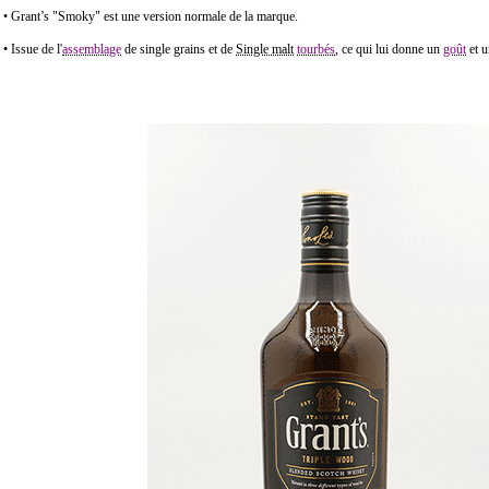
• Grant’s "Smoky" est une version normale de la marque.
• Issue de l'
assemblage
de single grains et de
Single malt
tourbés
, ce qui lui donne un
goût
et 