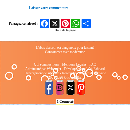
Laisser votre commentaire
Facebook
X
Pinterest
WhatsApp
Share
Partagez cet alcool :
Haut de la page
L'abus d'alcool est dangereux pour la santé
Consommez avec modération
Qui sommes-nous
-
Mentions Légales
-
FAQ
Administré par Webtender - Développement Web
Faboard
Hébergement de site Web
-
Réservation de nom de domaine
2001/2026 © FrenchBar
1 Connecté