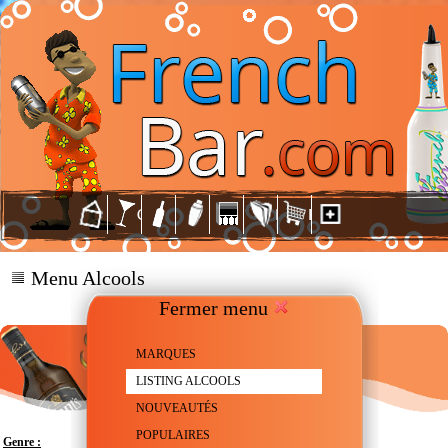
Menu Alcools
Fermer menu
MARQUES
LISTING ALCOOLS
NOUVEAUTÉS
POPULAIRES
Genre :
Whisky - Scotch blended