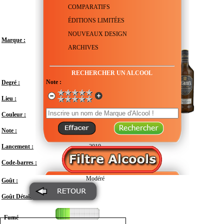
COMPARATIFS
ÉDITIONS LIMITÉES
NOUVEAUX DESIGN
Marque :
ARCHIVES
RECHERCHER UN ALCOOL
Note :
Degré :
40°
Lieu :
Royaume-Uni - Écosse
Couleur :
Note :
En attente de test
Lancement :
2019
Code-barres :
5010327255033
Modéré
Goût :
Goût Détail :
Fumé