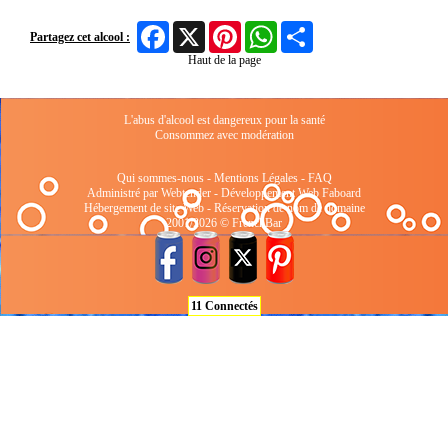
Facebook
X
Pinterest
WhatsApp
Share
Partagez cet alcool :
Haut de la page
L'abus d'alcool est dangereux pour la santé
Consommez avec modération
Qui sommes-nous
-
Mentions Légales
-
FAQ
Administré par Webtender - Développement Web
Faboard
Hébergement de site Web
-
Réservation de nom de domaine
2001/2026 © FrenchBar
11 Connectés