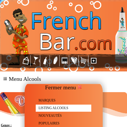
Menu Alcools
Fermer menu
MARQUES
LISTING ALCOOLS
NOUVEAUTÉS
POPULAIRES
Genre :
Liqueur à la Vanille