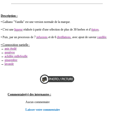
Description :
• Galliano "Vanilla" est une version normale de la marque.
• C'est une
liqueur
réalisée à partir d'une sélection de plus de 30 herbes et d’
épices
.
• Puis, par un processus de 7
infusions
et de 6
distillations
, avec ajout de saveur
vanillée
.
• Composition partielle :
→
anis étoilé
→
genièvre
→
achillée millefeuille
→
gingembre
→
lavande
Commentaire(s) des internautes :
Aucun commentaire
Laisser votre commentaire