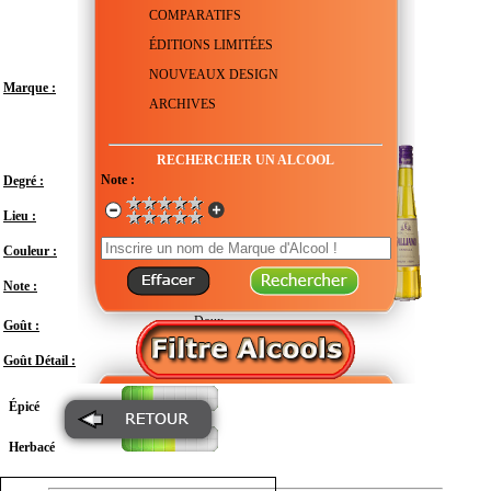
COMPARATIFS
ÉDITIONS LIMITÉES
NOUVEAUX DESIGN
Marque :
ARCHIVES
RECHERCHER UN ALCOOL
Note :
Degré :
30°
Lieu :
Italie - Piémont - Torino
Couleur :
Note :
En attente de test
Doux
Goût :
Goût Détail :
Épicé
Herbacé