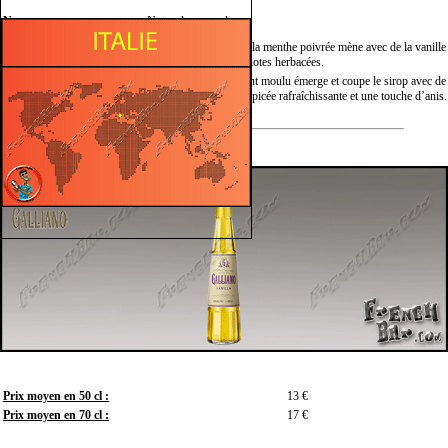
Nez :
Notes de caramel.
Légèrement sirupeux, la menthe poivrée mène avec de la vanille 
Bouche :
réglisse douce et des notes herbacées.
Poivre noir fraîchement moulu émerge et coupe le sirop avec de la
Finale :
de la menthe poivrée épicée rafraîchissante et une touche d’anis.
Prix moyen en 50 cl :
13 €
Prix moyen en 70 cl :
17 €