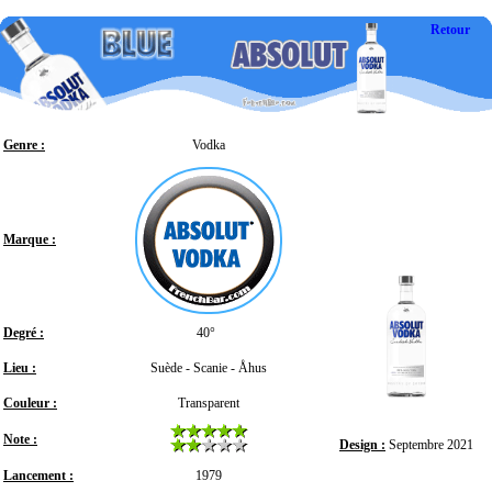
Retour
Genre :
Vodka
Marque :
Degré :
40°
Lieu :
Suède - Scanie - Åhus
Couleur :
Transparent
Note :
Design :
Septembre 2021
Lancement :
1979