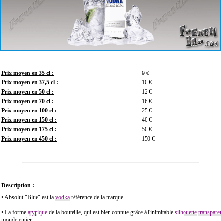
Prix moyen en 35 cl :
9 €
Prix moyen en 37,5 cl :
10 €
Prix moyen en 50 cl :
12 €
Prix moyen en 70 cl :
16 €
Prix moyen en 100 cl :
25 €
Prix moyen en 150 cl :
40 €
Prix moyen en 175 cl :
50 €
Prix moyen en 450 cl :
150 €
Description :
• Absolut "Blue" est la
vodka
référence de la marque.
• La forme
atypique
de la bouteille, qui est bien connue grâce à l'inimitable
silhouette
transpare
monde entier.