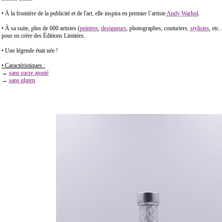
• À la frontière de la publicité et de l'art, elle inspira en premier l’artiste
Andy Warhol
.
• À sa suite, plus de 600 artistes (
peintres
,
designeurs
, photographes, couturiers,
stylistes
, etc…
pour en créer des Éditions Limitées.
• Une légende était née !
• Caractéristiques :
→
sans sucre ajouté
→
sans gluten