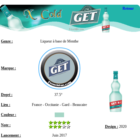
Retour
Genre :
Liqueur à base de Menthe
Marque :
Degré :
37.5°
Lieu :
France - Occitanie - Gard - Beaucaire
Couleur :
Note :
Design :
2020
Lancement :
Juin 2017