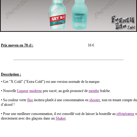
Prix moyen en 70 cl :
16 €
Description :
• Get "X Cold" ("Extra Cold") est une version normale de la marque.
• Nouvelle
Liqueur
moderne
peu sucré, au goût prononcé de
menthe
fraîche.
• Sa couleur verte
fluo
incitera plutôt à une consommation en
shooter
, tout en tenant compte d
d’alcool !
• Pour une meilleure consommation, il est conseillé soit de laisser la bouteille au
réfrigérateur
o
directement avec des glaçons dans un
Shaker
.