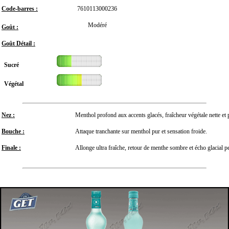
Code-barres :
7610113000236
Modéré
Goût :
Goût Détail :
Sucré
Végétal
Nez :
Menthol profond aux accents glacés, fraîcheur végétale nette et po
Bouche :
Attaque tranchante sur menthol pur et sensation froide.
Finale :
Allonge ultra fraîche, retour de menthe sombre et écho glacial pe