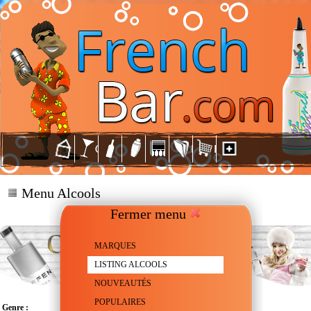
Menu Alcools
Fermer menu
MARQUES
LISTING ALCOOLS
NOUVEAUTÉS
POPULAIRES
Genre :
Vodka