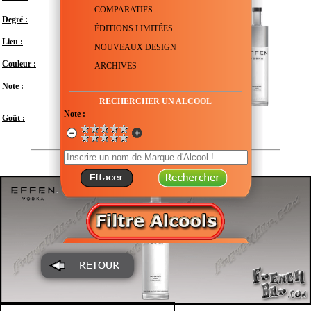
COMPARATIFS
Degré :
40°
ÉDITIONS LIMITÉES
Lieu :
Pays-Bas - Hollande
NOUVEAUX DESIGN
Couleur :
Transparent
ARCHIVES
Note :
En attente de test
RECHERCHER UN ALCOOL
Note :
Modéré
Goût :