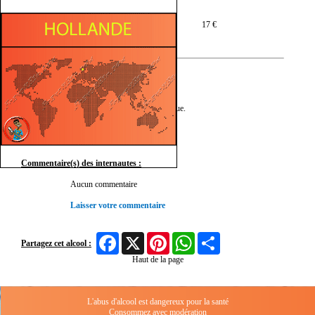
Prix moyen en 75 cl :
17 €
Description :
• Effen "Originale" est la
vodka
référence de la marque.
Commentaire(s) des internautes :
Aucun commentaire
Laisser votre commentaire
Facebook
X
Pinterest
WhatsApp
Share
Partagez cet alcool :
Haut de la page
L'abus d'alcool est dangereux pour la santé
Consommez avec modération