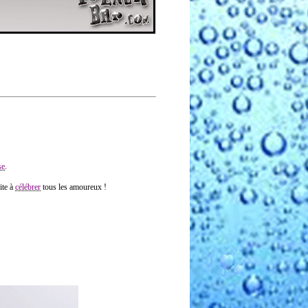
se
.
ite à
célébrer
tous les amoureux !