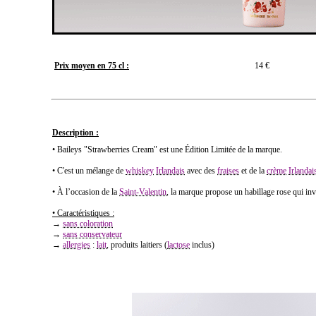
Prix moyen en 75 cl :
14 €
Description :
• Baileys "Strawberries Cream" est une Édition Limitée de la marque.
• C'est un mélange de
whiskey
Irlandais
avec des
fraises
et de la
crème
Irlandai
• À l’occasion de la
Saint-Valentin
, la marque propose un habillage rose qui inv
• Caractéristiques :
→
sans coloration
→
sans conservateur
→
allergies
:
lait
, produits laitiers (
lactose
inclus)