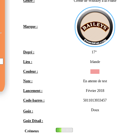
Genre :
Crème de Whiskey à la Fraise
Marque :
Degré :
17°
Lieu :
Irlande
Couleur :
Note :
En attente de test
Lancement :
Février 2018
Code-barres :
5011013933457
Doux
Goût :
Goût Détail :
Crémeux