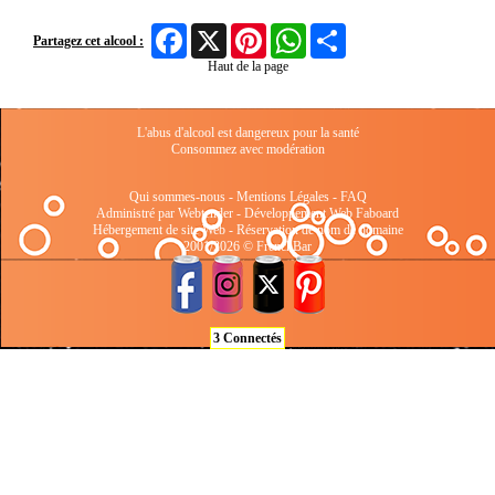
Facebook
X
Pinterest
WhatsApp
Share
Partagez cet alcool :
Haut de la page
L'abus d'alcool est dangereux pour la santé
Consommez avec modération
Qui sommes-nous
-
Mentions Légales
-
FAQ
Administré par Webtender - Développement Web
Faboard
Hébergement de site Web
-
Réservation de nom de domaine
2001/2026 © FrenchBar
3 Connectés