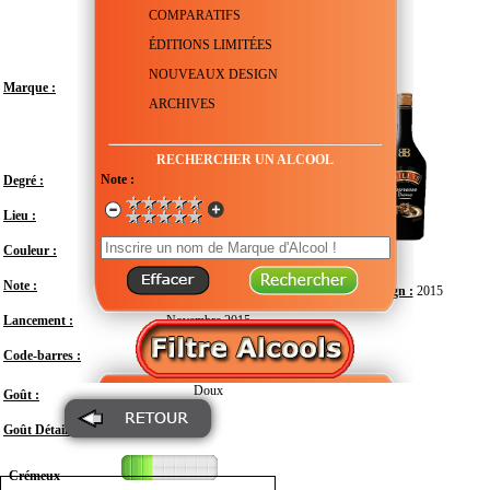
COMPARATIFS
ÉDITIONS LIMITÉES
NOUVEAUX DESIGN
Marque :
ARCHIVES
RECHERCHER UN ALCOOL
Note :
Degré :
17°
Lieu :
Irlande
Couleur :
Note :
En attente de test
Design :
2015
Lancement :
Novembre 2015
Code-barres :
5011013935482
Doux
Goût :
Goût Détail :
Crémeux