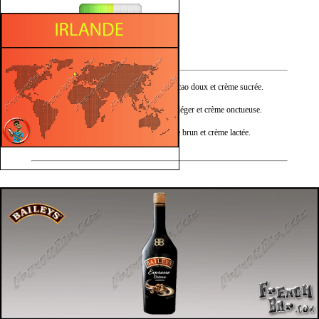
Sucré
Torréfié
Nez :
Espresso crémeux, cacao doux et crème sucrée.
Bouche :
Café intense, caramel léger et crème onctueuse.
Finale :
Espresso tendre, sucre brun et crème lactée.