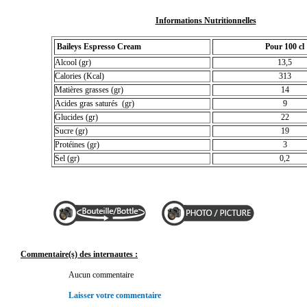
Informations Nutritionnelles
Baileys Espresso Cream
Pour 100 cl
Alcool (gr)
13,5
Calories (Kcal)
313
Matières grasses (gr)
14
Acides gras saturés (gr)
9
Glucides (gr)
22
Sucre (gr)
19
Protéines (gr)
3
Sel (gr)
0,2
Commentaire(s) des internautes :
Aucun commentaire
Laisser votre commentaire