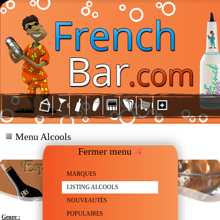
Menu Alcools
Fermer menu
MARQUES
LISTING ALCOOLS
NOUVEAUTÉS
POPULAIRES
Genre :
Crème de Whiskey au Café