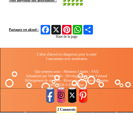
Note moyenne des internautes :
Facebook
X
Pinterest
WhatsApp
Share
Partagez cet alcool :
Haut de la page
L'abus d'alcool est dangereux pour la santé
Consommez avec modération
Qui sommes-nous
-
Mentions Légales
-
FAQ
Administré par Webtender - Développement Web
Faboard
Hébergement de site Web
-
Réservation de nom de domaine
2001/2026 © FrenchBar
2 Connectés