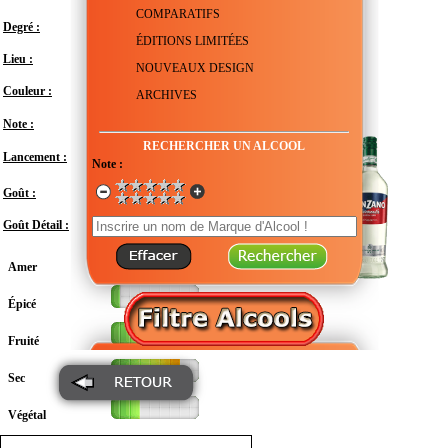
COMPARATIFS
Degré :
14°
ÉDITIONS LIMITÉES
Lieu :
Italie - Piémont - Santa Vittoria d'Alba
NOUVEAUX DESIGN
Couleur :
Transparent
ARCHIVES
Note :
RECHERCHER UN ALCOOL
Lancement :
Date non connue
Note :
Doux
Goût :
Goût Détail :
Amer
Épicé
Fruité
Sec
Végétal