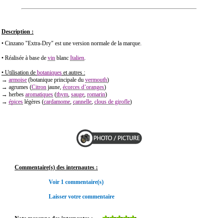
Description :
• Cinzano "Extra-Dry" est une version normale de la marque.
• Réalisée à base de
vin
blanc
Italien
.
• Utilisation de
botaniques
et autres :
→
armoise
(botanique principale du
vermouth
)
→ agrumes (
Citron
jaune,
écorces d’oranges
)
→ herbes
aromatiques
(
thym
,
sauge
,
romarin
)
→
épices
légères (
cardamome
,
cannelle
,
clous de girofle
)
Commentaire(s) des internautes :
Voir 1 commentaire(s)
Laisser votre commentaire