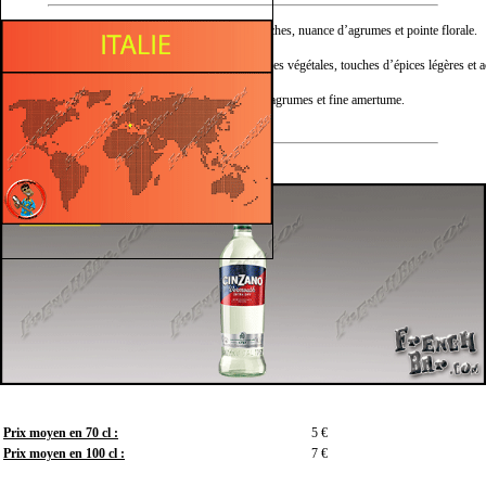
Nez :
Arômes d’herbes fraîches, nuance d’agrumes et pointe florale.
Bouche :
Allure vive mêlant notes végétales, touches d’épices légères et a
Finale :
Traîne nette, retour d’agrumes et fine amertume.
Prix moyen en 70 cl :
5 €
Prix moyen en 100 cl :
7 €