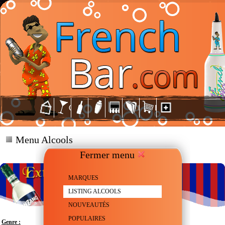
Menu Alcools
Fermer menu
MARQUES
LISTING ALCOOLS
NOUVEAUTÉS
POPULAIRES
Genre :
Vermouth