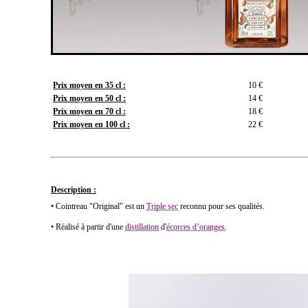
Prix moyen en 35 cl :
10 €
Prix moyen en 50 cl :
14 €
Prix moyen en 70 cl :
18 €
Prix moyen en 100 cl :
22 €
Description :
• Cointreau "Original" est un
Triple sec
reconnu pour ses qualités.
• Réalisé à partir d'une
distillation
d'
écorces d’oranges
.