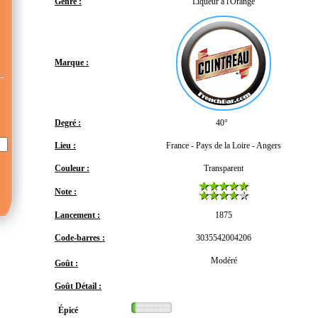
Genre :
Liqueur à l'Orange
Marque :
Degré :
40°
Lieu :
France - Pays de la Loire - Angers
Couleur :
Transparent
Note :
Lancement :
1875
Code-barres :
3035542004206
Modéré
Goût :
Goût Détail :
Épicé