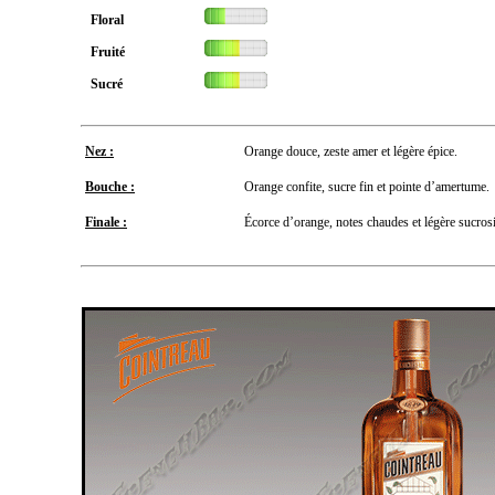
Floral
Fruité
Sucré
Nez :
Orange douce, zeste amer et légère épice.
Bouche :
Orange confite, sucre fin et pointe d’amertume.
Finale :
Écorce d’orange, notes chaudes et légère sucrosi