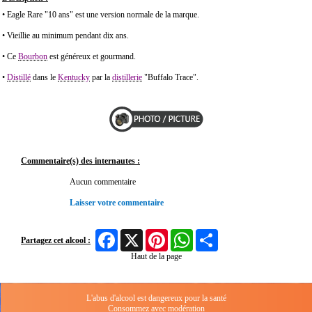
• Eagle Rare "10 ans" est une version normale de la marque.
• Vieillie au minimum pendant dix ans.
• Ce
Bourbon
est généreux et gourmand.
•
Distillé
dans le
Kentucky
par la
distillerie
"Buffalo Trace".
Commentaire(s) des internautes :
Aucun commentaire
Laisser votre commentaire
Facebook
X
Pinterest
WhatsApp
Share
Partagez cet alcool :
Haut de la page
L'abus d'alcool est dangereux pour la santé
Consommez avec modération