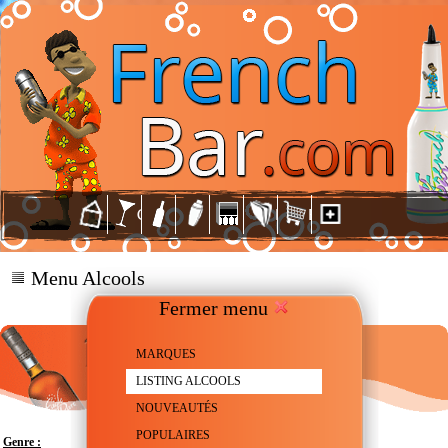
Menu Alcools
Fermer menu
MARQUES
LISTING ALCOOLS
NOUVEAUTÉS
POPULAIRES
Genre :
Whiskey - Straight Bourbon