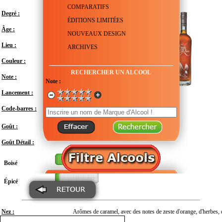
COMPARATIFS
Degré :
45°
ÉDITIONS LIMITÉES
Âge :
10 ans
NOUVEAUX DESIGN
Lieu :
États-Unis - Kentucky
ARCHIVES
Couleur :
RECHERCHER UN ALCOOL
Note :
En attente de test
Note :
Lancement :
1974
Code-barres :
088004005764
Modéré
Goût :
Goût Détail :
Boisé
Épicé
Nez :
Arômes de caramel, avec des notes de zeste d'orange, d'herbes, d