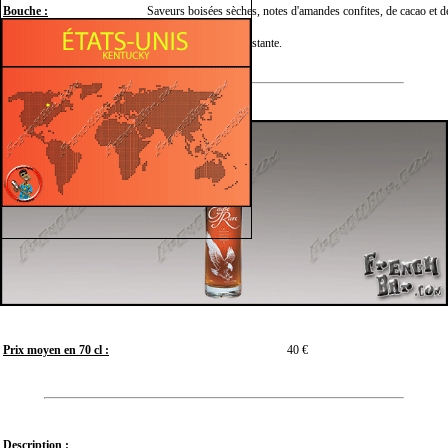
Bouche :
Saveurs boisées sèches, notes d'amandes confites, de cacao et d
Finale :
Longue, sèche et persistante.
Prix moyen en 70 cl :
40 €
Description :