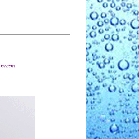
s
impuretés
.