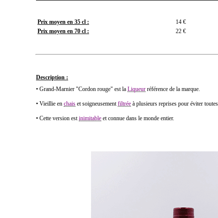
Prix moyen en 35 cl :
14 €
Prix moyen en 70 cl :
22 €
Description :
• Grand-Marnier "Cordon rouge" est la
Liqueur
référence de la marque.
• Vieillie en
chais
et soigneusement
filtrée
à plusieurs reprises pour éviter toute
• Cette version est
inimitable
et connue dans le monde entier.