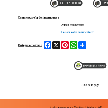
Commentaire(s) des internautes :
Aucun commentaire
Laisser votre commentaire
Facebook
X
Pinterest
WhatsApp
Share
Partagez cet alcool :
Haut de la page
Qui sommes-nous
-
Mentions Légales
-
FAQ