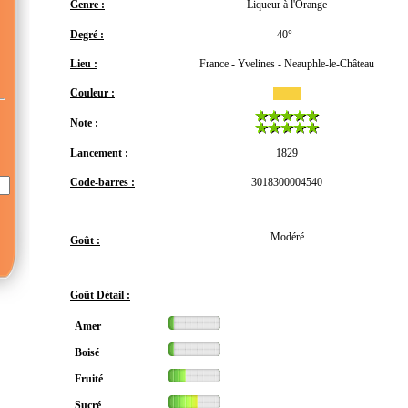
Genre :
Liqueur à l'Orange
Degré :
40°
Lieu :
France - Yvelines - Neauphle-le-Château
Couleur :
Note :
Lancement :
1829
Code-barres :
3018300004540
Modéré
Goût :
Goût Détail :
Amer
Boisé
Fruité
Sucré