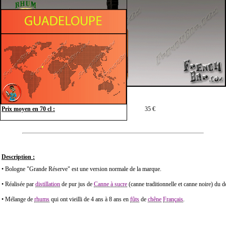
Prix moyen en 70 cl :
35 €
Description :
• Bologne "Grande Réserve" est une version normale de la marque.
• Réalisée par
distillation
de pur jus de
Canne à sucre
(canne traditionnelle et canne noire) du 
• Mélange de
rhums
qui ont vieilli de 4 ans à 8 ans en
fûts
de
chêne
Français
.