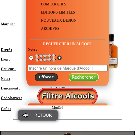
COMPARATIFS
ÉDITIONS LIMITÉES
NOUVEAUX DESIGN
Marque :
ARCHIVES
RECHERCHER UN ALCOOL
Note :
Degré :
42°
Lieu :
France - Guadeloupe - Basse-Terre
Couleur :
Note :
En attente de test
Lancement :
Avril 2019
Code-barres :
3305106470052
Modéré
Goût :