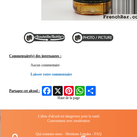
Commentaire(s) des internautes :
Aucun commentaire
Laisser votre commentaire
Facebook
X
Pinterest
WhatsApp
Share
Partagez cet alcool :
Haut de la page
L'abus d'alcool est dangereux pour la santé
Consommez avec modération
Qui sommes-nous
-
Mentions Légales
-
FAQ