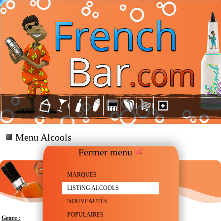
Menu Alcools
Fermer menu
MARQUES
LISTING ALCOOLS
NOUVEAUTÉS
POPULAIRES
Genre :
Rhum brun - Agricole