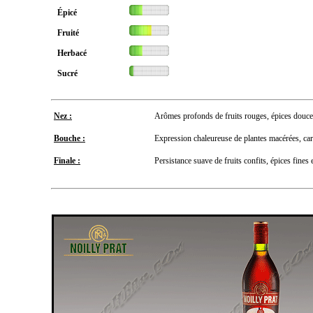
Épicé
Fruité
Herbacé
Sucré
Nez :
Arômes profonds de fruits rouges, épices douces
Bouche :
Expression chaleureuse de plantes macérées, ca
Finale :
Persistance suave de fruits confits, épices fines