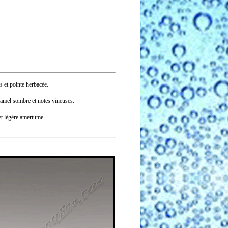
 et pointe herbacée.
ramel sombre et notes vineuses.
 et légère amertume.