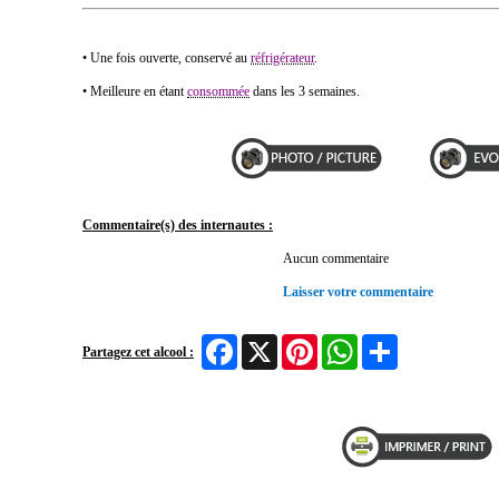
• Une fois ouverte, conservé au
réfrigérateur
.
• Meilleure en étant
consommée
dans les 3 semaines.
Commentaire(s) des internautes :
Aucun commentaire
Laisser votre commentaire
Facebook
X
Pinterest
WhatsApp
Share
Partagez cet alcool :