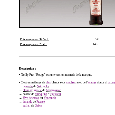
Prix moyen en 37,5 cl :
8.5 €
Prix moyen en 75 cl :
14 €
Description :
• Noilly Prat "Rouge" est une version normale de la marque.
• C'est un mélange de
vins
blancs secs
macérés
avec de l’
orange
douce d’
Espag
→
cannelle
du
Sri Lanka
→
clous de girofle
de
Madagascar
→ écorce de
quinquina
d’
Équateur
→
fève de cacao
du
Venezuela
→
lavande
de
France
→
safran
de
Grèce