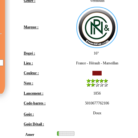
Genre :
Vermouth
Marque :
Degré :
16°
Lieu :
France - Hérault - Marseillan
Couleur :
Note :
Lancement :
1856
Code-barres :
5010677762106
Doux
Goût :
Goût Détail :
Amer