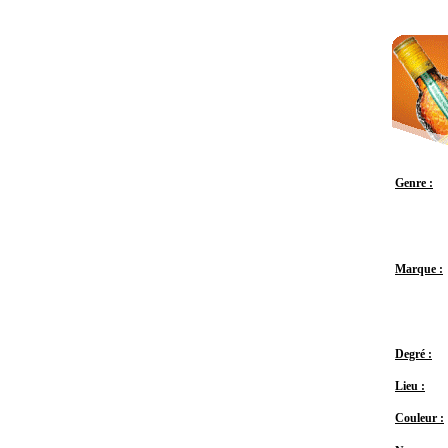
Genre :
Marque :
Degré :
Lieu :
Couleur :