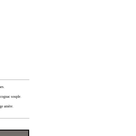
nes.
 cognac souple.
nge amère.