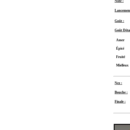
Note :
Lancement
Goût :
Goût Détai
Amer
Épicé
Fruité
Mielleux
Nez :
Bouche :
Finale :