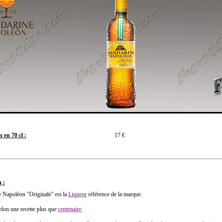
 en 70 cl :
17 €
 :
 Napoléon "Originale" est la
Liqueur
référence de la marque.
lon une recette plus que
centenaire
.