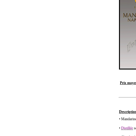
Prix moyen
Description
• Mandarine
•
Distillée
se