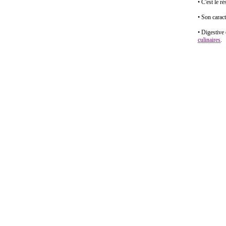
• C'est le 
• Son caract
• Digestive
culinaires
.