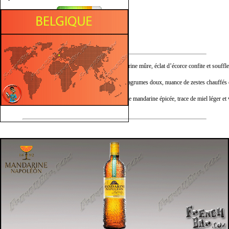
Fruité
Mielleux
Nez :
Bouquet vif de mandarine mûre, éclat d’écorce confite et souffle
Bouche :
Texture ample sur les agrumes doux, nuance de zestes chauffés 
Finale :
Allonge chaleureuse de mandarine épicée, trace de miel léger et