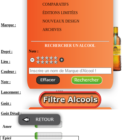
COMPARATIFS
ÉDITIONS LIMITÉES
NOUVEAUX DESIGN
Marque :
ARCHIVES
RECHERCHER UN ALCOOL
Note :
Degré :
38°
Lieu :
Belgique - Brabant - Braine-l'Alleud
Couleur :
Note :
Lancement :
1892
Doux
Goût :
Goût Détail :
Amer
Épicé