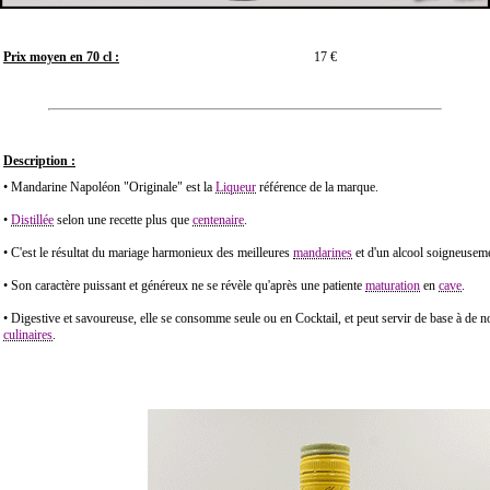
Prix moyen en 70 cl :
17 €
Description :
• Mandarine Napoléon "Originale" est la
Liqueur
référence de la marque.
•
Distillée
selon une recette plus que
centenaire
.
• C'est le résultat du mariage harmonieux des meilleures
mandarines
et d'un alcool soigneuseme
• Son caractère puissant et généreux ne se révèle qu'après une patiente
maturation
en
cave
.
• Digestive et savoureuse, elle se consomme seule ou en Cocktail, et peut servir de base à de
culinaires
.