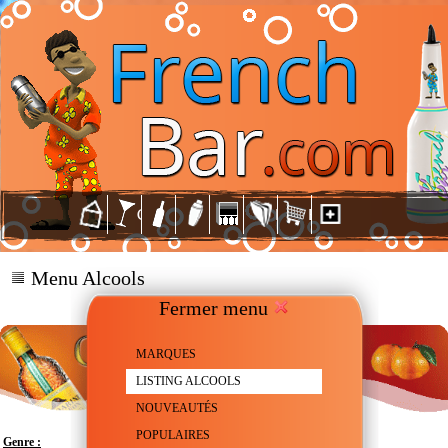
Menu Alcools
Fermer menu
MARQUES
LISTING ALCOOLS
NOUVEAUTÉS
POPULAIRES
Genre :
Liqueur de Mandarine