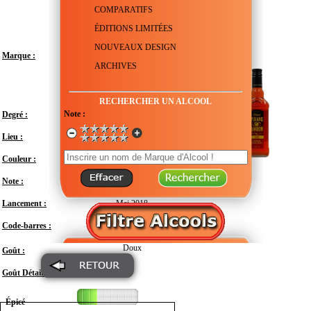
COMPARATIFS
ÉDITIONS LIMITÉES
NOUVEAUX DESIGN
Marque :
ARCHIVES
RECHERCHER UN ALCOOL
Note :
Degré :
17°
Lieu :
Pays-Bas - Hollande
Couleur :
Note :
En attente de test
Lancement :
Mai 2018
Code-barres :
8716000968821
Doux
Goût :
Goût Détail :
Épicé