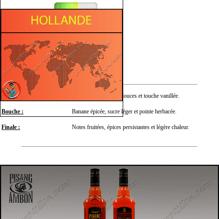
Fruité
Herbacé
Sucré
Végétal
Nez :
Banane mûre, épices douces et touche vanillée.
Bouche :
Banane épicée, sucre léger et pointe herbacée.
Finale :
Notes fruitées, épices persistantes et légère chaleur.