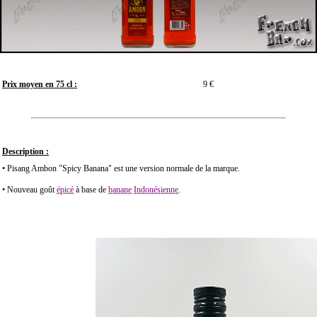
Prix moyen en 75 cl :
9 €
Description :
• Pisang Ambon "Spicy Banana" est une version normale de la marque.
• Nouveau goût
é
picé
à base de
banane
Indonésienne
.