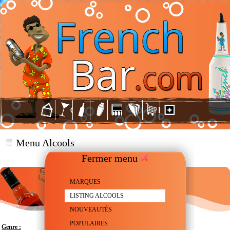
Menu Alcools
Fermer menu
MARQUES
LISTING ALCOOLS
NOUVEAUTÉS
POPULAIRES
Genre :
Liqueur aux extraits de Banane