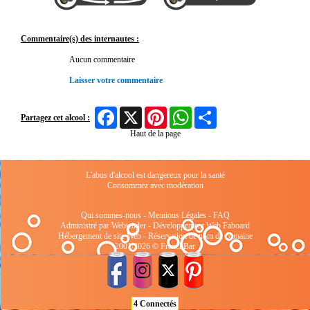
Commentaire(s) des internautes :
Aucun commentaire
Laisser votre commentaire
Facebook
X
Pinterest
WhatsApp
Share
Partagez cet alcool :
Haut de la page
L'abus d'alcool est dangereux pour la santé
Consommez avec modération
Qui sommes-nous
-
Mentions Légales
-
FAQ
Administré par Webtender - Développement Web
Faboard
Hébergement de site Web
-
Réservation de nom de domaine
2001/2026 © FrenchBar
4 Connectés