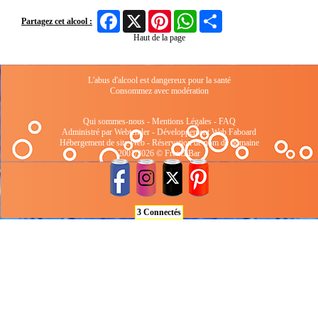
Facebook
X
Pinterest
WhatsApp
Share
Partagez cet alcool :
Haut de la page
L'abus d'alcool est dangereux pour la santé
Consommez avec modération
Qui sommes-nous
-
Mentions Légales
-
FAQ
Administré par Webtender - Développement Web
Faboard
Hébergement de site Web
-
Réservation de nom de domaine
2001/2026 © FrenchBar
3 Connectés