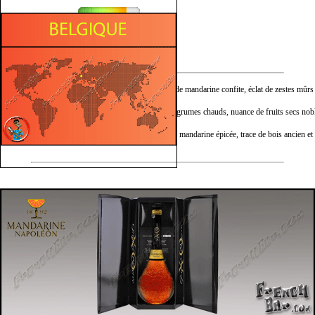
Fruité
Sucré
Nez :
Expression profonde de mandarine confite, éclat de zestes mûrs e
Bouche :
Déploiement riche d’agrumes chauds, nuance de fruits secs noble
Finale :
Allonge persistante de mandarine épicée, trace de bois ancien et