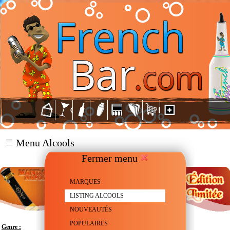
Menu Alcools
Fermer menu
MARQUES
LISTING ALCOOLS
NOUVEAUTÉS
POPULAIRES
Genre :
Liqueur de Mandarine