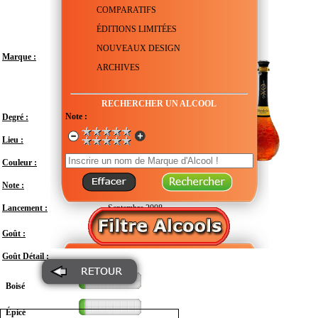
COMPARATIFS
ÉDITIONS LIMITÉES
NOUVEAUX DESIGN
Marque :
ARCHIVES
RECHERCHER UN ALCOOL
Note :
Degré :
40°
Lieu :
Belgique - Brabant - Braine-l'Alleud
Couleur :
Note :
En attente de test
Lancement :
Septembre 2008
Doux
Goût :
Goût Détail :
Boisé
Épicé