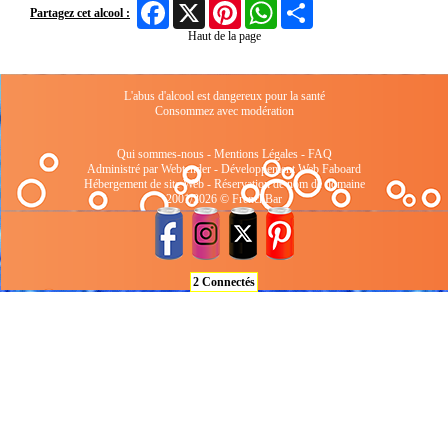
Facebook
X
Pinterest
WhatsApp
Share
Partagez cet alcool :
Haut de la page
L'abus d'alcool est dangereux pour la santé
Consommez avec modération
Qui sommes-nous
-
Mentions Légales
-
FAQ
Administré par Webtender - Développement Web
Faboard
Hébergement de site Web
-
Réservation de nom de domaine
2001/2026 © FrenchBar
2 Connectés