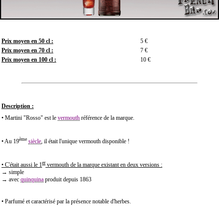
Prix moyen en 50 cl :
5 €
Prix moyen en 70 cl :
7 €
Prix moyen en 100 cl :
10 €
Description :
• Martini "Rosso" est le
vermouth
référence de la marque.
ème
• Au 19
siècle
, il était l'unique vermouth disponible !
er
• C'était aussi le
1
vermouth de la marque existant en deux versions :
→ simple
→ avec
quinquina
produit depuis 1863
• Parfumé et caractérisé par la présence notable d'herbes.