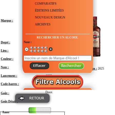
COMPARATIFS
ÉDITIONS LIMITÉES
NOUVEAUX DESIGN
Marque :
ARCHIVES
RECHERCHER UN ALCOOL
Note :
Degré :
14.4°
Lieu :
Italie - Piémont - Turin
Couleur :
Note :
Design :
2025
Lancement :
1863
Code-barres :
7630040408493
Doux
Goût :
Goût Détail :
Amer