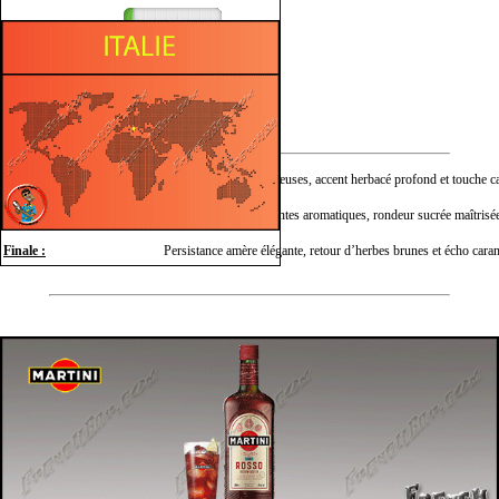
Épicé
Herbacé
Sucré
Nez :
Épices douces chaleureuses, accent herbacé profond et touche c
Bouche :
Attaque ample sur plantes aromatiques, rondeur sucrée maîtrisée
Finale :
Persistance amère élégante, retour d’herbes brunes et écho cara