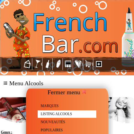
Menu Alcools
Fermer menu
MARQUES
LISTING ALCOOLS
NOUVEAUTÉS
POPULAIRES
Genre :
Vermouth