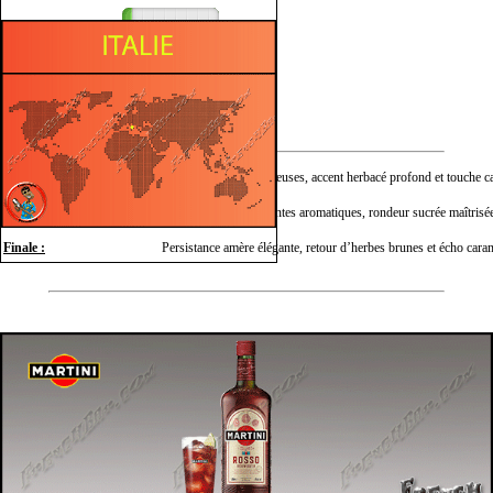
Épicé
Herbacé
Sucré
Nez :
Épices douces chaleureuses, accent herbacé profond et touche c
Bouche :
Attaque ample sur plantes aromatiques, rondeur sucrée maîtrisée
Finale :
Persistance amère élégante, retour d’herbes brunes et écho cara