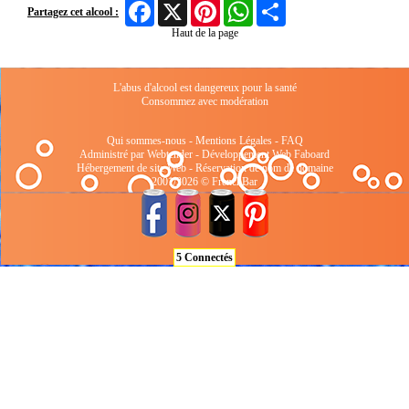
Facebook
X
Pinterest
WhatsApp
Share
Partagez cet alcool :
Haut de la page
L'abus d'alcool est dangereux pour la santé
Consommez avec modération
Qui sommes-nous
-
Mentions Légales
-
FAQ
Administré par Webtender - Développement Web
Faboard
Hébergement de site Web
-
Réservation de nom de domaine
2001/2026 © FrenchBar
5 Connectés