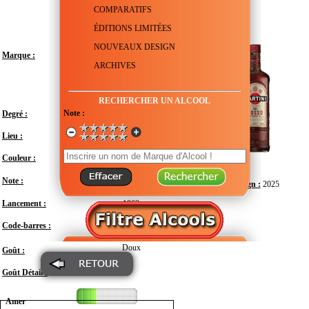
COMPARATIFS
ÉDITIONS LIMITÉES
NOUVEAUX DESIGN
Marque :
ARCHIVES
RECHERCHER UN ALCOOL
Note :
Degré :
14.4°
Lieu :
Italie - Piémont - Turin
Couleur :
Note :
Design :
2025
Lancement :
1863
Code-barres :
7630040408493
Doux
Goût :
Goût Détail :
Amer