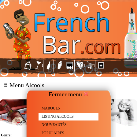
Menu Alcools
Fermer menu
MARQUES
LISTING ALCOOLS
NOUVEAUTÉS
POPULAIRES
Genre :
Vermouth