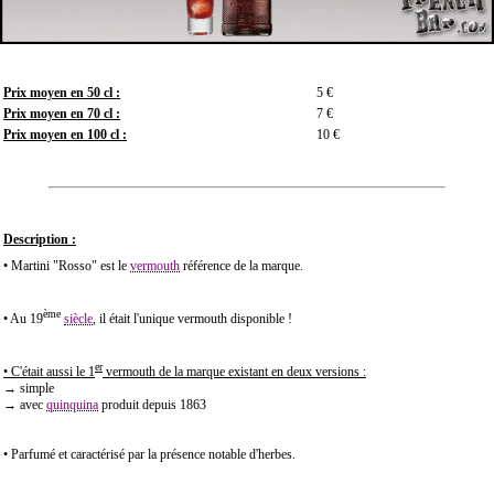
Prix moyen en 50 cl :
5 €
Prix moyen en 70 cl :
7 €
Prix moyen en 100 cl :
10 €
Description :
• Martini "Rosso" est le
vermouth
référence de la marque.
ème
• Au 19
siècle
, il était l'unique vermouth disponible !
er
• C'était aussi le
1
vermouth de la marque existant en deux versions :
→ simple
→ avec
quinquina
produit depuis 1863
• Parfumé et caractérisé par la présence notable d'herbes.