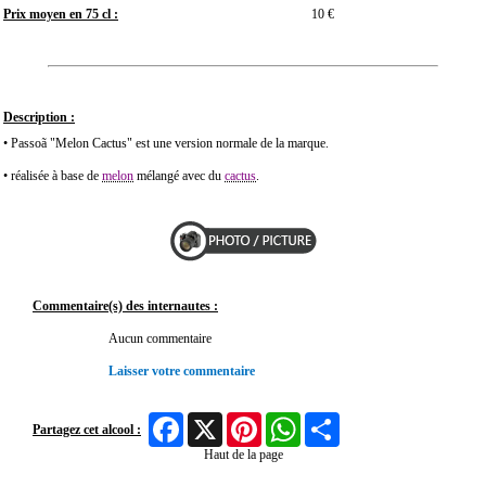
Prix moyen en 75 cl :
10 €
Description :
• Passoã "Melon Cactus" est une version normale de la marque.
• réalisée à base de
melon
mélangé avec du
cactus
.
Commentaire(s) des internautes :
Aucun commentaire
Laisser votre commentaire
Facebook
X
Pinterest
WhatsApp
Share
Partagez cet alcool :
Haut de la page