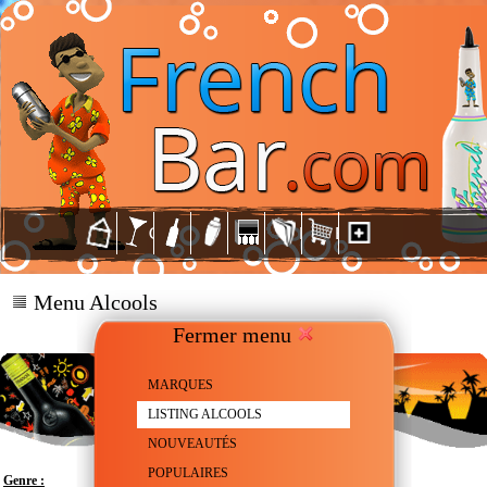
Menu Alcools
Fermer menu
MARQUES
LISTING ALCOOLS
NOUVEAUTÉS
POPULAIRES
Genre :
Liqueur au Melon et au Cactus