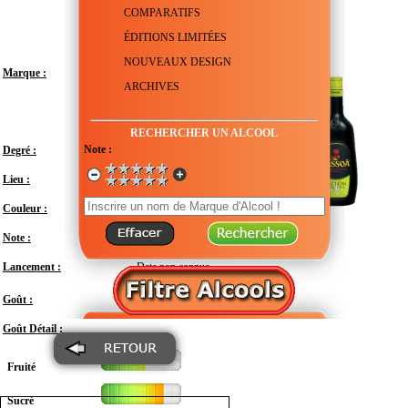
COMPARATIFS
ÉDITIONS LIMITÉES
NOUVEAUX DESIGN
Marque :
ARCHIVES
RECHERCHER UN ALCOOL
Note :
Degré :
15°
Lieu :
France - Pays de la Loire - Angers
Couleur :
Note :
En attente de test
Lancement :
Date non connue
Doux
Goût :
Goût Détail :
Fruité
Sucré