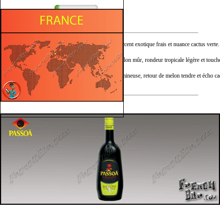
Végétal
Nez :
Melon doux juteux, accent exotique frais et nuance cactus verte.
Bouche :
Attaque fruitée sur melon mûr, rondeur tropicale légère et touche
Finale :
Persistance fraîche lumineuse, retour de melon tendre et écho cac