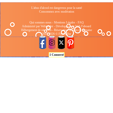
L'abus d'alcool est dangereux pour la santé
Consommez avec modération
Qui sommes-nous
-
Mentions Légales
-
FAQ
Administré par Webtender - Développement Web
Faboard
Hébergement de site Web
-
Réservation de nom de domaine
2001/2026 © FrenchBar
1 Connecté