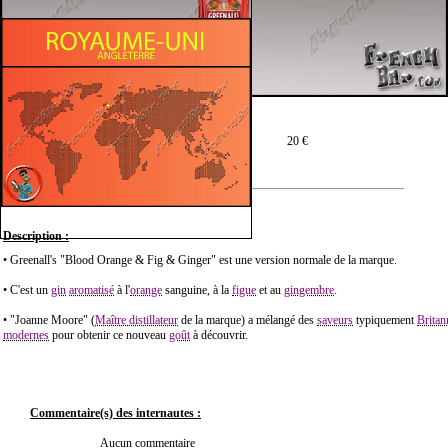
Prix moyen en 50 cl :
20 €
Description :
• Greenall's "Blood Orange & Fig & Ginger" est une version normale de la marque.
• C'est un
gin
aromatisé
à l'
orange
sanguine, à la
figue
et au
gingembre
.
• "Joanne Moore" (
Maître distillateur
de la marque) a mélangé des
saveurs
typiquement
Britan
modernes
pour obtenir ce nouveau
goût
à découvrir.
Commentaire(s) des internautes :
Aucun commentaire