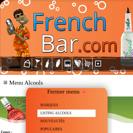
Menu Alcools
Fermer menu
MARQUES
LISTING ALCOOLS
NOUVEAUTÉS
POPULAIRES
Genre :
Gin