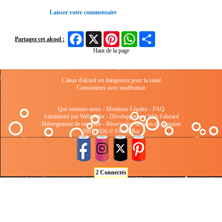
Laisser votre commentaire
Facebook
X
Pinterest
WhatsApp
Share
Partagez cet alcool :
Haut de la page
L'abus d'alcool est dangereux pour la santé
Consommez avec modération
Qui sommes-nous
-
Mentions Légales
-
FAQ
Administré par Webtender - Développement Web
Faboard
Hébergement de site Web
-
Réservation de nom de domaine
2001/2026 © FrenchBar
2 Connectés