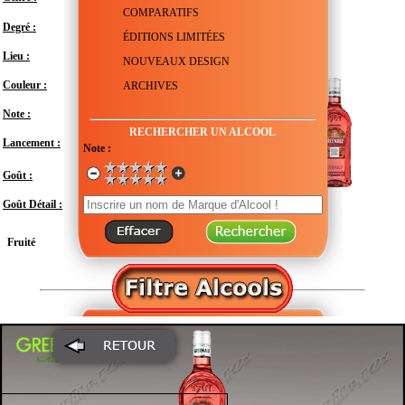
COMPARATIFS
Degré :
20°
ÉDITIONS LIMITÉES
Lieu :
Royaume-Uni - Angleterre - Londres
NOUVEAUX DESIGN
Couleur :
ARCHIVES
Note :
En attente de test
RECHERCHER UN ALCOOL
Lancement :
Juillet 2018
Note :
Doux
Goût :
Goût Détail :
Fruité