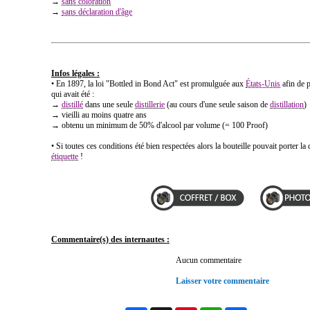
→
sans coloration
→
sans déclaration d'âge
Infos légales :
• En 1897, la loi "Bottled in Bond Act" est promulguée aux
États-Unis
afin de p
qui avait été :
→
distillé
dans une seule
distillerie
(au cours d'une seule saison de
distillation
)
→ vieilli au moins quatre ans
→ obtenu un minimum de 50% d'alcool par volume (= 100 Proof)
• Si toutes ces conditions été bien respectées alors la bouteille pouvait porter l
étiquette
!
Commentaire(s) des internautes :
Aucun commentaire
Laisser votre commentaire