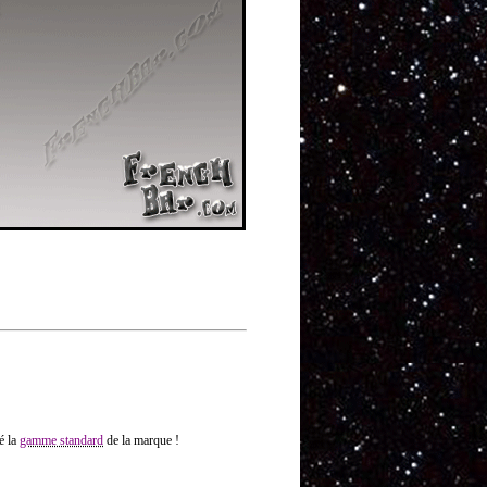
ré la
gamme standard
de la marque !