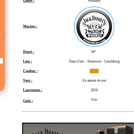
Genre :
Whiskey
Marque :
Degré :
50°
Lieu :
États-Unis - Tennessee - Lynchburg
Couleur :
Note :
En attente de test
Lancement :
2018
Fort
Goût :