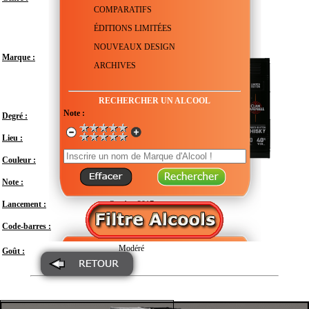
COMPARATIFS
ÉDITIONS LIMITÉES
NOUVEAUX DESIGN
Marque :
ARCHIVES
RECHERCHER UN ALCOOL
Note :
Degré :
40°
Lieu :
Royaume-Uni - Écosse
Couleur :
Note :
En attente de test
Lancement :
Octobre 2017
Code-barres :
3163937163303
Modéré
Goût :