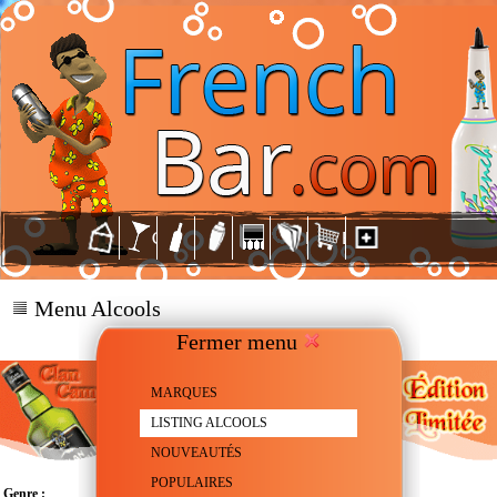
Menu Alcools
Fermer menu
MARQUES
LISTING ALCOOLS
NOUVEAUTÉS
POPULAIRES
Genre :
Scotch Whisky