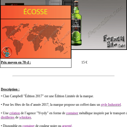
Prix moyen en 70 cl :
15 €
Description :
• Clan Campbell "Édition 2017" est une Édition Limitée de la marque.
• Pour les fêtes de fin d’année 2017, la marque propose un coffret dans un
style Industriel
.
• Une
création
de l’agence "Yvydy" en forme de
container
métallique inspirée par le transport
distilleries
de
whiskies
.
• Disponible en
container
de couleur noire ou
argenté
.