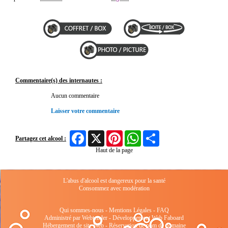
Commentaire(s) des internautes :
Aucun commentaire
Laisser votre commentaire
Facebook
X
Pinterest
WhatsApp
Share
Partagez cet alcool :
Haut de la page
L'abus d'alcool est dangereux pour la santé
Consommez avec modération
Qui sommes-nous
-
Mentions Légales
-
FAQ
Administré par Webtender - Développement Web
Faboard
Hébergement de site Web
-
Réservation de nom de domaine