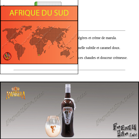
Épicé
Sucré
Nez :
Vanille douce, épices légères et crème de marula.
Bouche :
Vanille onctueuse, cannelle subtile et caramel doux.
Finale :
Vanille persistante, épices chaudes et douceur crémeuse.