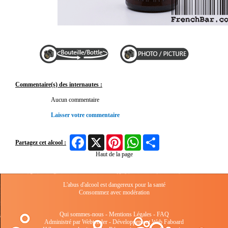
Commentaire(s) des internautes :
Aucun commentaire
Laisser votre commentaire
Facebook
X
Pinterest
WhatsApp
Share
Partagez cet alcool :
Haut de la page
L'abus d'alcool est dangereux pour la santé
Consommez avec modération
Qui sommes-nous
-
Mentions Légales
-
FAQ
Administré par Webtender - Développement Web
Faboard