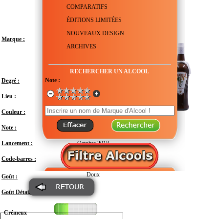
COMPARATIFS
ÉDITIONS LIMITÉES
NOUVEAUX DESIGN
Marque :
ARCHIVES
RECHERCHER UN ALCOOL
Note :
Degré :
15.5°
Lieu :
Afrique du sud - Limpopo - Stellenbosch
Couleur :
Note :
En attente de test
Lancement :
Octobre 2018
Code-barres :
6001108093769
Doux
Goût :
Goût Détail :
Crémeux