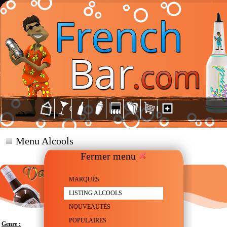
Menu Alcools
Fermer menu
MARQUES
LISTING ALCOOLS
NOUVEAUTÉS
POPULAIRES
Genre :
Liqueur à la Crème fraîche