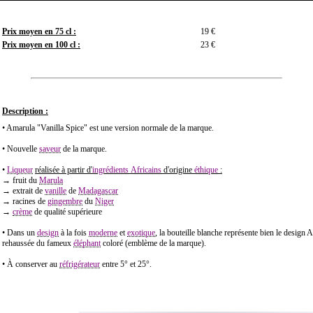
Prix moyen en 75 cl :
19 €
Prix moyen en 100 cl :
23 €
Description :
• Amarula "Vanilla Spice" est une version normale de la marque.
• Nouvelle
saveur
de la marque.
•
Liqueur
réalisée à partir d'
ingrédients
Africains
d'origine
éthique
:
→ fruit du
Marula
→ extrait de
vanille
de
Madagascar
→ racines de
gingembre
du
Niger
→
crème
de qualité supérieure
• Dans un
design
à la fois
moderne
et
exotique
, la bouteille blanche représente bien le design 
rehaussée du fameux
éléphant
coloré (emblème de la marque).
• À conserver au
réfrigérateur
entre 5° et 25°.