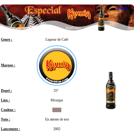
Retour
Genre :
Liqueur de Café
Marque :
Degré :
35°
Lieu :
Mexique
Couleur :
Note :
En attente de test
Lancement :
2002