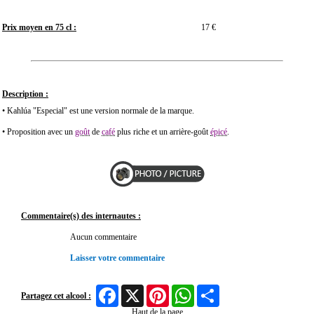
Prix moyen en 75 cl :
17 €
Description :
• Kahlúa "Especial" est une version normale de la marque.
• Proposition avec un
goût
de
café
plus riche et un arrière-goût
épicé
.
Commentaire(s) des internautes :
Aucun commentaire
Laisser votre commentaire
Facebook
X
Pinterest
WhatsApp
Share
Partagez cet alcool :
Haut de la page