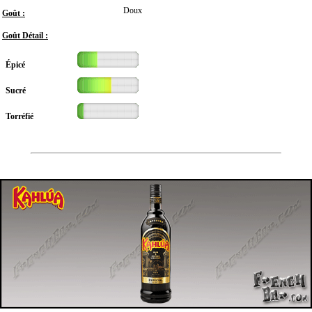
Doux
Goût :
Goût Détail :
Épicé
Sucré
Torréfié