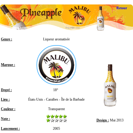
Retour
Genre :
Liqueur aromatisée
Marque :
Degré :
18°
Lieu :
États-Unis - Caraïbes - Île de la Barbade
Couleur :
Transparent
Note :
Design :
Mai 2013
Lancement :
2005