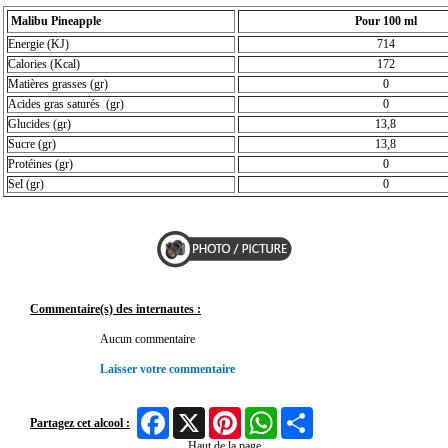
Malibu Pineapple
Pour 100 ml
Energie (KJ)
714
Calories (Kcal)
172
Matières grasses (gr)
0
Acides gras saturés (gr)
0
Glucides (gr)
13,8
Sucre (gr)
13,8
Protéines (gr)
0
Sel (gr)
0
Commentaire(s) des internautes :
Aucun commentaire
Laisser votre commentaire
Facebook
X
Pinterest
WhatsApp
Share
Partagez cet alcool :
Haut de la page