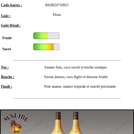
Code-barres :
8410024710915
Doux
Goût :
Goût Détail :
Fruité
Sucré
Nez :
Ananas frais, coco sucrée et touche exotique.
Bouche :
Saveur juteuse, coco légère et douceur fruitée.
Finale :
Note ananas, nuance tropicale et suavité persistante.