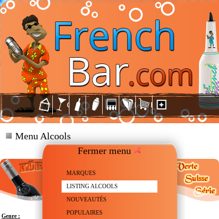
Menu Alcools
Fermer menu
MARQUES
LISTING ALCOOLS
NOUVEAUTÉS
POPULAIRES
Genre :
Absinthe