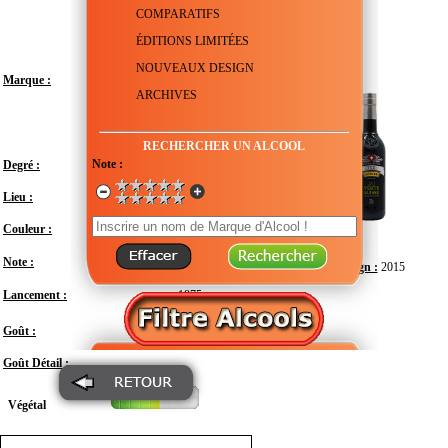
COMPARATIFS
ÉDITIONS LIMITÉES
NOUVEAUX DESIGN
Marque :
ARCHIVES
RECHERCHER UN ALCOOL
Note :
Degré :
72°
Lieu :
Suisse - Canton de Neuchâtel - Neufchâtel
Couleur :
Note :
Design :
2015
Lancement :
1875
Fort
Goût :
Goût Détail :
Végétal