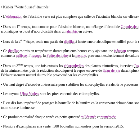
• Kübler "Verte Suisse" était née !
• L’
élaboration
de l’absinthe verte est plus complexe que celle de l’absinthe blanche car elle se 
er
• Dans un 1
temps, tout comme pour l’absinthe blanche, un mélange d’alcool de
Grande absi
aromatiques est tout d’abord distillé dans un
alambic
en cuivre.
ème
• Lors de la 2
étape, seule une partie du
distillat
à haute teneur alcoolique est utilisé pour la 
• Ce
distillat
est mis en température durant plusieurs heures en y ajoutant une
infusion
composée
comme la
mélisse
, l’
hysope
, la
Petite absinthe
et la
menthe
, provenant exclusivement de cultur
ème
• Dans un 3
temps, une fois extraits les
chlorophylles
des plantes teinturières, intervient
l'a
de la teinture mère, puis la réduction alcoolique et le repos en cuve de
l'Eau-de-vie
durant plusi
l’éclaircissement naturel du trouble provoqué par les chlorophylles.
• Un haut degré d’alcool est nécessaire pour stabiliser les chlorophylles et ralentir le processus
• Les rayons
Ultra-Violets
sont les pires ennemis des chlorophylles.
• Il est dès lors impératif de protéger la bouteille de la lumière en la conservant debout dans so
toute source lumineuse.
• Ce produit est réalisé chaque année en petite quantité
millésimée
et
numérotée
.
• Nombre d'exemplaires à la vente :
500 bouteilles numérotées pour la version 2015.