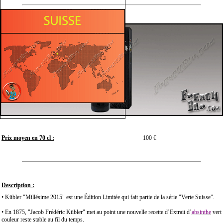
Prix moyen en 70 cl :
100 €
Description :
• Kübler "Millésime 2015" est une Édition Limitée qui fait partie de la série "Verte Suisse".
• En 1875, "Jacob Frédéric Kübler" met au point une nouvelle recette d’Extrait d’
absinthe
vert 
couleur reste stable au fil du temps.