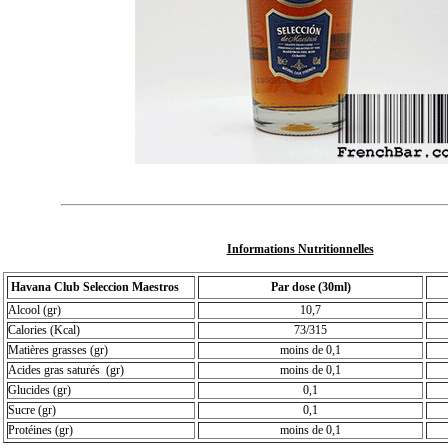
Informations Nutritionnelles
Havana Club
Seleccion Maestros
Par dose (30ml)
Alcool (gr)
10,7
Calories (Kcal)
73/315
Matières grasses (gr)
moins de 0,1
Acides gras saturés (gr)
moins de 0,1
Glucides (gr)
0,1
Sucre (gr)
0,1
Protéines (gr)
moins de 0,1