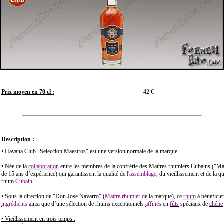
Prix moyen en 70 cl :
42 €
Description :
• Havana Club "Seleccion Maestros" est une version normale de la marque.
• Née de la
collaboration
entre les membres de la confrérie des Maîtres rhumiers Cubains ("M
de 15 ans d’expérience) qui garantissent la qualité de
l'assemblage
, du vieillissement et de la q
rhum
Cubain
.
• Sous la direction de "Don Jose Navarro" (
Maître rhumier
de la marque), ce
rhum
à bénéficier
ingrédients
ainsi que d’une sélection de rhums exceptionnels
affinés
en
fûts
spéciaux de
chêne
• Vieillissement en trois temps :