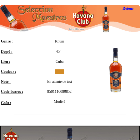
Retour
Genre :
Rhum
Degré :
45°
Lieu :
Cuba
Couleur :
Note :
En attente de test
Code-barres :
8501110089852
Modéré
Goût :