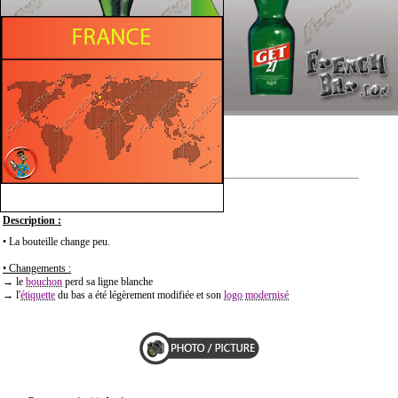
Description :
• La bouteille change peu.
• Changements :
→ le
bouchon
perd sa ligne blanche
→ l'
étiquette
du bas a été légèrement modifiée et son
logo
modernisé