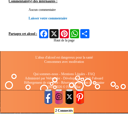
Commentaire(s) des internautes :
Aucun commentaire
Laisser votre commentaire
Facebook
X
Pinterest
WhatsApp
Share
Partagez cet alcool :
Haut de la page
L'abus d'alcool est dangereux pour la santé
Consommez avec modération
Qui sommes-nous
-
Mentions Légales
-
FAQ
Administré par Webtender - Développement Web
Faboard
Hébergement de site Web
-
Réservation de nom de domaine
2001/2026 © FrenchBar
2 Connectés