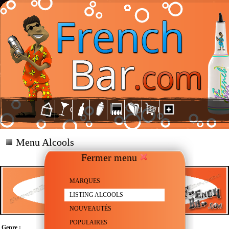
Menu Alcools
Fermer menu
MARQUES
LISTING ALCOOLS
NOUVEAUTÉS
POPULAIRES
Genre :
Liqueur à base de Menthe