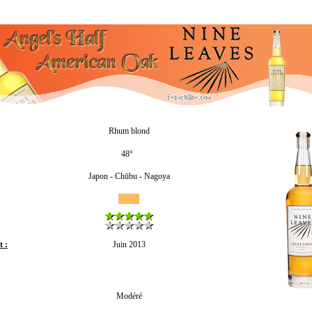
Rhum blond
48°
Japon - Chūbu - Nagoya
 :
Juin 2013
Modéré