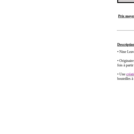
Prix moyen
Description
• Nine Leav
• Originair
fois à parti
• Une
créat
bouteilles à