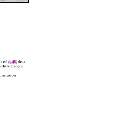
 a été
distillé
deux
e chêne
Français
.
hacune des