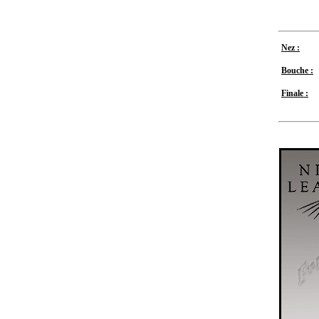
Nez :
Bouche :
Finale :