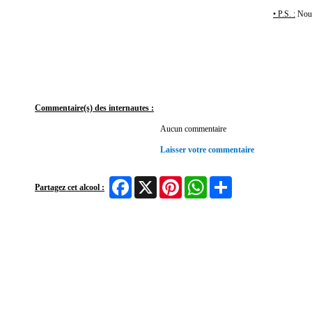
• P.S. :
Nous
Commentaire(s) des internautes :
Aucun commentaire
Laisser votre commentaire
Facebook
X
Pinterest
WhatsApp
Share
Partagez cet alcool :