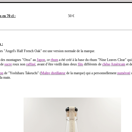
 en 70 cl :
50 €
 :
es "Angel's Half French Oak" est une version normale de la marque.
e des montagnes "Otsu" au
Japon
, ce
rhum
a été créé à la base du rhum "Nine Leaves Clear" qui
r de
sucre
roux non
raffiné
, avant d’être vieilli dans deux
fûts
différents de
chêne
Américain
et d
ion
de "Yoshiharu Takeuchi" (
Maître distillateur
de la marque) qui a personnellement
numéroté
c
 la main.