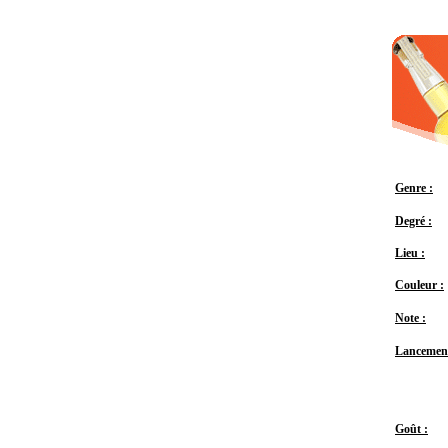
Genre :
Degré :
Lieu :
Couleur :
Note :
Lancement
Goût :