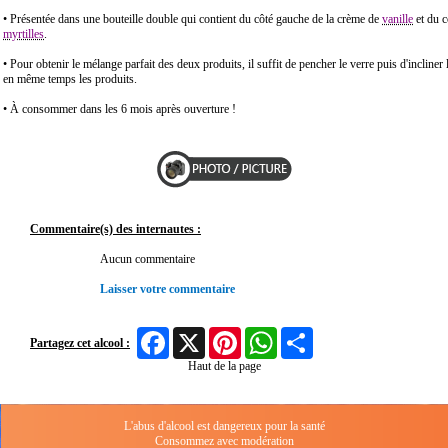
• Présentée dans une bouteille double qui contient du côté gauche de la crème de
vanille
et du c
myrtilles
.
• Pour obtenir le mélange parfait des deux produits, il suffit de pencher le verre puis d'incliner l
en même temps les produits.
• À consommer dans les 6 mois après ouverture !
Commentaire(s) des internautes :
Aucun commentaire
Laisser votre commentaire
Facebook
X
Pinterest
WhatsApp
Share
Partagez cet alcool :
Haut de la page
L'abus d'alcool est dangereux pour la santé
Consommez avec modération