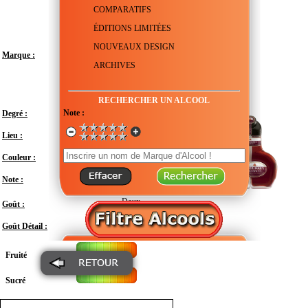
COMPARATIFS
ÉDITIONS LIMITÉES
NOUVEAUX DESIGN
Marque :
ARCHIVES
RECHERCHER UN ALCOOL
Note :
Degré :
15.5°
Lieu :
Irlande
Couleur :
Note :
En attente de test
Doux
Goût :
Goût Détail :
Fruité
Sucré