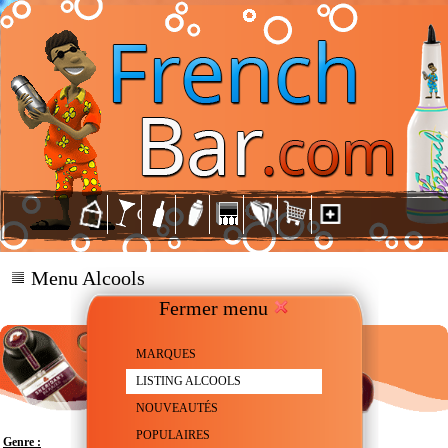
Menu Alcools
Fermer menu
MARQUES
LISTING ALCOOLS
NOUVEAUTÉS
POPULAIRES
Genre :
Liqueur de Myrtille