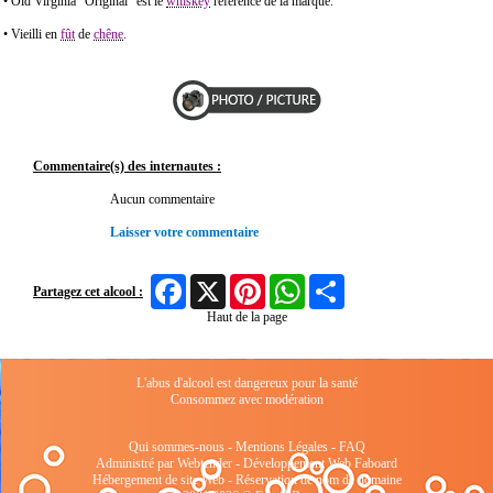
• Old Virginia "Original" est le
whiskey
référence de la marque.
• Vieilli en
fût
de
chêne
.
Commentaire(s) des internautes :
Aucun commentaire
Laisser votre commentaire
Facebook
X
Pinterest
WhatsApp
Share
Partagez cet alcool :
Haut de la page
L'abus d'alcool est dangereux pour la santé
Consommez avec modération
Qui sommes-nous
-
Mentions Légales
-
FAQ
Administré par Webtender - Développement Web
Faboard
Hébergement de site Web
-
Réservation de nom de domaine