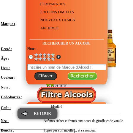
COMPARATIFS
ÉDITIONS LIMITÉES
NOUVEAUX DESIGN
Marque :
ARCHIVES
RECHERCHER UN ALCOOL
Note :
Degré :
40°
Âge :
6 ans
Lieu :
États-Unis - Kentucky
Couleur :
Note :
Code-barres :
3147699105412
Modéré
Goût :
Nez :
Arômes riches et francs aux notes de girofle et de vanille.
Bouche :
Typée par son moelleux et sa rondeur.