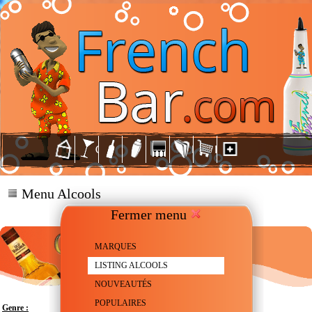
Menu Alcools
Fermer menu
MARQUES
LISTING ALCOOLS
NOUVEAUTÉS
POPULAIRES
Genre :
Whiskey - Bourbon