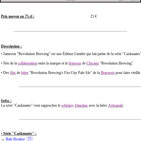
Prix moyen en 75 cl :
25 €
Description :
• Jameson "Revolution Brewing" est une Édition Limitée qui fait partie de la série "Caskmates
• Née de la
collaboration
entre la marque et le
brasseur
de
Chicago
"Revolution Brewing".
• Des
fûts
de
bière
"Revolution Brewing's Fist City Pale Ale" de la
Brasserie
pour faire vieilli
Infos :
La série "Caskmates" veut rapprocher le
whiskey
Irlandais
avec la bière
Artisanale
.
•
Série "Caskmates" :
→
Bale Breaker