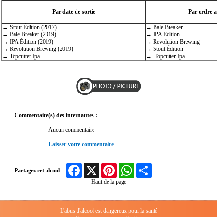
Par date de sortie
Par ordre a
→ Stout Édition (2017)
→ Bale Breaker
→ Bale Breaker (2019)
→ IPA Édition
→ IPA Édition (2019)
→ Revolution Brewing
→ Revolution Brewing (2019)
→ Stout Édition
→ Topcutter Ipa
→ Topcutter Ipa
Commentaire(s) des internautes :
Aucun commentaire
Laisser votre commentaire
Facebook
X
Pinterest
WhatsApp
Share
Partagez cet alcool :
Haut de la page
L'abus d'alcool est dangereux pour la santé