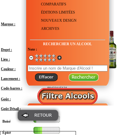
COMPARATIFS
ÉDITIONS LIMITÉES
NOUVEAUX DESIGN
Marque :
ARCHIVES
RECHERCHER UN ALCOOL
Note :
Degré :
40°
Lieu :
Irlande - Corkshire - Midleton
Couleur :
Lancement :
Mars 2019
Code-barres :
80432115121
Modéré
Goût :
Goût Détail :
Boisé
Épicé