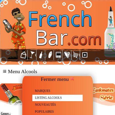
Menu Alcools
Fermer menu
MARQUES
LISTING ALCOOLS
NOUVEAUTÉS
POPULAIRES
Genre :
Whiskey - Irish