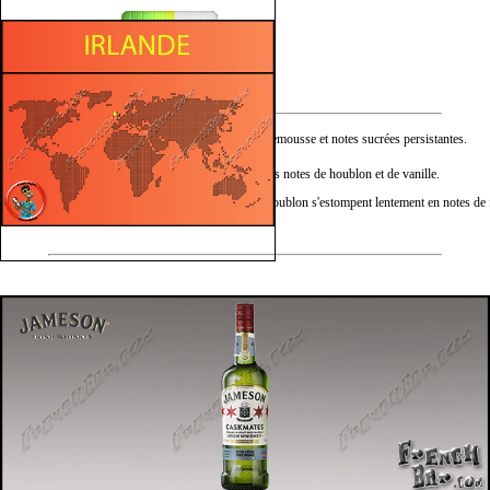
Fruité
Sucré
Nez :
Fruits délicats, pamplemousse et notes sucrées persistantes.
Bouche :
Corsé et doux avec des notes de houblon et de vanille.
Caractère épicé et le houblon s'estompent lentement en notes de f
Finale :
grillé.