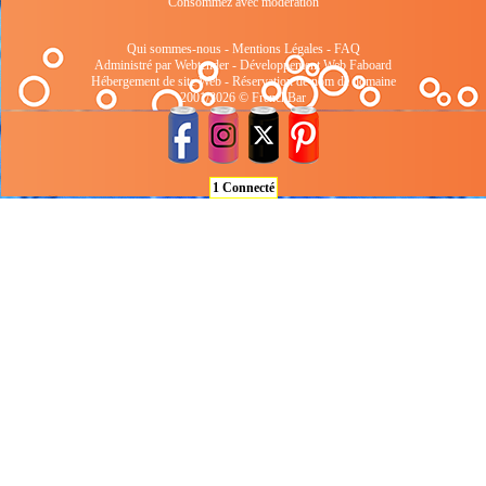
Consommez avec modération
Qui sommes-nous
-
Mentions Légales
-
FAQ
Administré par Webtender - Développement Web
Faboard
Hébergement de site Web
-
Réservation de nom de domaine
2001/2026 © FrenchBar
1 Connecté