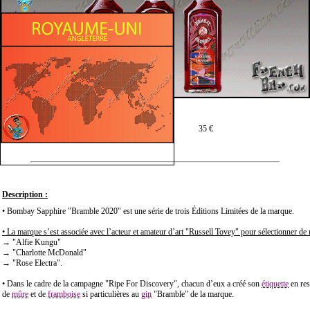
Prix moyen en 70 cl :
35 €
Description :
• Bombay Sapphire "Bramble 2020" est une série de trois Éditions Limitées de la marque.
• La marque s’est associée avec l’acteur et amateur d’art "Russell Tovey" pour sélectionner de
→ "Alfie Kungu"
→ "Charlotte McDonald"
→ "Rose Electra".
• Dans le cadre de la campagne "Ripe For Discovery", chacun d’eux a créé son
étiquette
en res
de
mûre
et de
framboise
si particulières au
gin
"Bramble" de la marque.