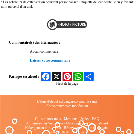
• Les acheteurs de cette version pourront personnaliser l’étiquette de leur bouteille en y faisant 
nom ou celui d'un ami.
Commentaire(s) des internautes :
Aucun commentaire
Laisser votre commentaire
Facebook
X
Pinterest
WhatsApp
Share
Partagez cet alcool :
Haut de la page
L'abus d'alcool est dangereux pour la santé
Consommez avec modération
Qui sommes-nous
-
Mentions Légales
-
FAQ
Administré par Webtender - Développement Web
Faboard
Hébergement de site Web
-
Réservation de nom de domaine
2001/2026 © FrenchBar