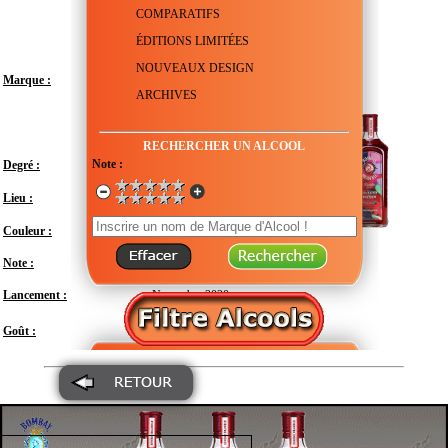
COMPARATIFS
ÉDITIONS LIMITÉES
NOUVEAUX DESIGN
Marque :
ARCHIVES
RECHERCHER UN ALCOOL
Note :
Degré :
37.5°
Royaume-Uni - Angleterre - Hampshire -
Lieu :
Laverstoke
Couleur :
Note :
En attente de test
Lancement :
Novembre 2020
Modéré
Goût :