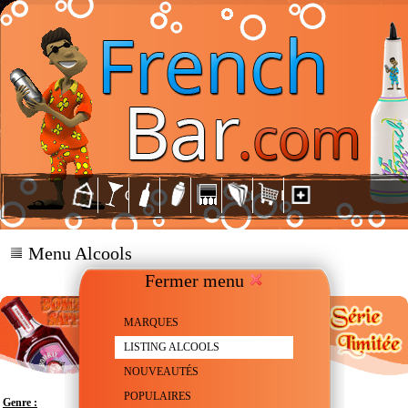
Menu Alcools
Fermer menu
MARQUES
LISTING ALCOOLS
NOUVEAUTÉS
POPULAIRES
Genre :
Gin